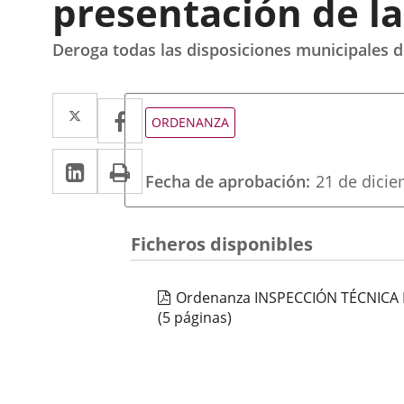
presentación de la
Deroga todas las disposiciones municipales d
Twitter
Enlace
Facebook
Enlace
Tipo
ORDENANZA
de
a
a
normativa
LinkedIn
Enlace
Imprimir
una
una
Fecha de aprobación
21 de dici
a
aplicación
aplicación
una
externa.
externa.
Ficheros disponibles
aplicación
externa.
Ordenanza INSPECCIÓN TÉCNICA 
(5 páginas)