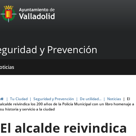
Portal
Saltar al contenido
Web
del
Ayuntamiento
eguridad y Prevención
de
Valladolid
icio
rvicios
entros
ormativas
blicaciones
oticias
Inicio
Tu Ciudad
Seguridad y Prevención
De utilidad...
Noticias
El
alcalde reivindica los 200 años de la Policía Municipal con un libro homenaje a
su historia y servicio a la ciudad
El alcalde reivindica