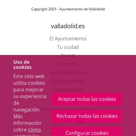
Copyright 2025 - Ayuntamiento de Valladolid
valladolid.es
El Ayuntamiento
Tu ciudad
Para ti
Uso de
Este
Turismo
cookies
enlace
Enlace
Sede Electrónica
Este sitio web
se
a
Transparencia
utiliza cookies
abrirá
una
para mejorar
Participación
su experiencia
en
aplicación
Aceptar todas las cookies
de
una
externa.
Otras webs del ayuntamiento
navegación.
ventana
Rechazar todas las cookies
Más
aderSocial
ENLACE
ENLACE
ENLACE
información
nueva.
A
A
A
sobre
cómo
Configurar cookies
ACCESIBILIDAD
UNA
UNA
UNA