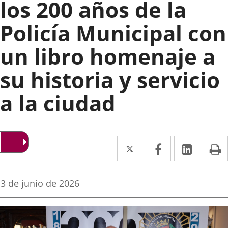
los 200 años de la
Policía Municipal con
un libro homenaje a
su historia y servicio
a la ciudad
Twitter
Enlace
Facebook
Enlace
Linke
Enlace
I
a
a
a
una
una
una
Fecha
3 de junio de 2026
de
aplicación
aplicación
aplica
la
noticia
externa.
externa.
extern