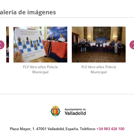
alería de imágenes
anterior
FLV libro años Policía
FLV libro años Policía
Municipal
Municipal
úmero
e
apositivas:
Plaza Mayor, 1. 47001 Valladolid, España. Teléfono:
+34 983 426 100