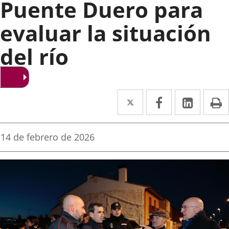
Puente Duero para
evaluar la situación
del río
Twitter
Enlace
Facebook
Enlace
Linke
Enlace
I
a
a
a
una
una
una
Fecha
14 de febrero de 2026
de
aplicación
aplicación
aplica
la
noticia
externa.
externa.
extern