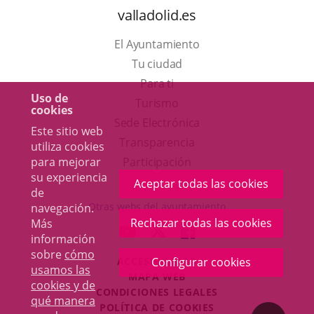
valladolid.es
El Ayuntamiento
Tu ciudad
Para ti
Uso de
Este
Turismo
cookies
enlace
Enlace
Sede Electrónica
Este sitio web
se
a
Transparencia
utiliza cookies
abrirá
una
para mejorar
Participación
su experiencia
en
aplicación
Aceptar todas las cookies
de
una
externa.
Otras webs del ayuntamiento
navegación.
ventana
Rechazar todas las cookies
Más
aderSocial
ENLACE
ENLACE
ENLACE
información
nueva.
A
A
A
sobre
cómo
Configurar cookies
ACCESIBILIDAD
UNA
UNA
UNA
usamos las
MAPA WEB
APLICACIÓN
APLICACIÓN
APLICACIÓN
cookies y de
r
CONDICIONES LEGALES
EXTERNA.
EXTERNA.
EXTERNA.
qué manera
POLÍTICA DE COOKIES