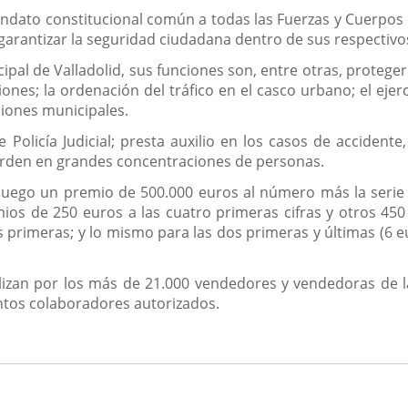
dato constitucional común a todas las Fuerzas y Cuerpos de 
l garantizar la seguridad ciudadana dentro de sus respectiv
cipal de Valladolid, sus funciones son, entre otras, protege
iones; la ordenación del tráfico en el casco urbano; el ejer
iones municipales.
Policía Judicial; presta auxilio en los casos de accidente,
 orden en grandes concentraciones de personas.
uego un premio de 500.000 euros al número más la serie y
s de 250 euros a las cuatro primeras cifras y otros 450 
s primeras; y lo mismo para las dos primeras y últimas (6 eu
izan por los más de 21.000 vendedores y vendedoras de l
ntos colaboradores autorizados.