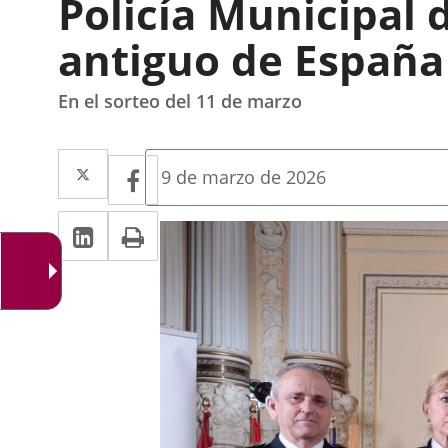
Policía Municipal 
antiguo de España
En el sorteo del 11 de marzo
Twitter
Enlace
Facebook
Enlace
Fecha
9 de marzo de 2026
de
a
a
la
LinkedIn
Enlace
Imprimir
una
noticia
una
a
aplicación
aplicación
una
externa.
externa.
aplicación
externa.