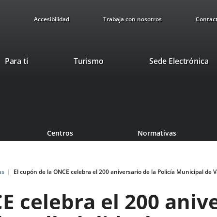
Accesibilidad
Trabaja con nosotros
Contac
Este
En
Para ti
Turismo
Sede Electrónica
enlace
a
se
u
abrirá
ap
en
ex
una
ventana
Centros
Normativas
nueva.
as
El cupón de la ONCE celebra el 200 aniversario de la Policía Municipal de
E celebra el 200 anive