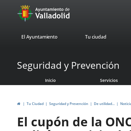
Portal
Saltar al contenido
avaTop
Web
del
Ayuntamiento
valladolid.es
El Ayuntamiento
Tu ciudad
de
Valladolid
Seguridad y Prevención
Inicio
Servicios
Inicio
Tu Ciudad
Seguridad y Prevención
De utilidad...
Notici
El cupón de la ONC