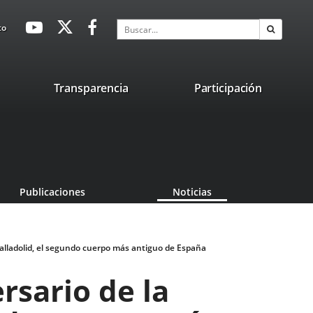
avaHeaderSocial
Enlace
Enlace
Enlace
Buscar
to
Buscar
a
a
a
una
una
una
aplicación
aplicación
aplicación
lace
Transparencia
Participación
externa.
externa.
externa.
na
licación
terna.
Publicaciones
Noticias
 Valladolid, el segundo cuerpo más antiguo de España
rsario de la