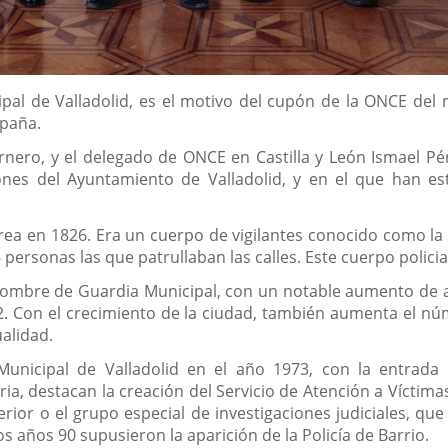
cipal de Valladolid, es el motivo del cupón de la ONCE de
spaña.
 Carnero, y el delegado de ONCE en Castilla y León Ismael
iones del Ayuntamiento de Valladolid, y en el que han 
crea en 1826. Era un cuerpo de vigilantes conocido como la 
 16 personas las que patrullaban las calles. Este cuerpo polici
l nombre de Guardia Municipal, con un notable aumento de a
52. Con el crecimiento de la ciudad, también aumenta el 
ualidad.
 Municipal de Valladolid en el año 1973, con la entrad
ia, destacan la creación del Servicio de Atención a Víctima
terior o el grupo especial de investigaciones judiciales, q
os años 90 supusieron la aparición de la Policía de Barrio.