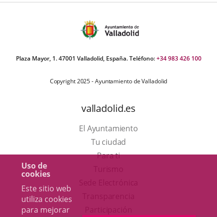
Plaza Mayor, 1. 47001 Valladolid, España. Teléfono:
+34 983 426 100
Copyright 2025 - Ayuntamiento de Valladolid
valladolid.es
El Ayuntamiento
Tu ciudad
Para ti
Uso de
Este
Turismo
cookies
enlace
Enlace
Sede Electrónica
Este sitio web
se
a
Transparencia
utiliza cookies
abrirá
una
para mejorar
Participación