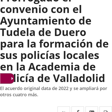
convenio con el
Ayuntamiento de
Tudela de Duero
para la formación de
sus policías locales
en la Academia de
Policía de Valladolid
El acuerdo original data de 2022 y se ampliará por
otros cuatro más.
Twitter
Enlace
Facebook
Enlace
Linke
Enlace
I