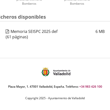
Bomberos
Bomberos
úmero
icheros disponibles
e
apositivas:
Memoria SEISPC 2025 def
6
MB
(61 páginas)
Plaza Mayor, 1. 47001 Valladolid, España. Teléfono:
+34 983 426 100
Copyright 2025 - Ayuntamiento de Valladolid