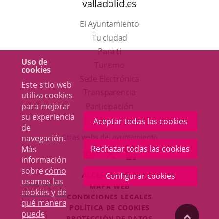
valladolid.es
El Ayuntamiento
Tu ciudad
Para ti
Uso de
Este
Turismo
cookies
enlace
Enlace
Sede Electrónica
Este sitio web
se
a
Transparencia
utiliza cookies
abrirá
una
para mejorar
Participación
su experiencia
en
aplicación
Aceptar todas las cookies
de
una
externa.
Otras webs del ayuntamiento
navegación.
ventana
Rechazar todas las cookies
Más
aderSocial
ENLACE
ENLACE
ENLACE
información
nueva.
A
A
A
sobre
cómo
Configurar cookies
ACCESIBILIDAD
UNA
UNA
UNA
usamos las
MAPA WEB
APLICACIÓN
APLICACIÓN
APLICACIÓN
cookies y de
r
CONDICIONES LEGALES
EXTERNA.
EXTERNA.
EXTERNA.
qué manera
POLÍTICA DE COOKIES
puede
"Volver
PROTECCIÓN DE DATOS