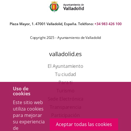
Plaza Mayor, 1. 47001 Valladolid, España. Teléfono:
+34 983 426 100
Copyright 2025 - Ayuntamiento de Valladolid
valladolid.es
El Ayuntamiento
Tu ciudad
Para ti
Uso de
Este
Turismo
cookies
enlace
Enlace
Sede Electrónica
Este sitio web
se
a
Transparencia
utiliza cookies
abrirá
una
para mejorar
Participación
su experiencia
en
aplicación
Aceptar todas las cookies
de