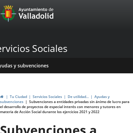
Portal
Saltar al contenido
Web
del
Ayuntamiento
rvicios Sociales
de
Valladolid
icio
rvicios
entros
yudas y subvenciones
ormativas
blicaciones
ticias
genda
Inicio
Tu Ciudad
Servicios Sociales
De utilidad...
Ayudas y
subvenciones
Subvenciones a entidades privadas sin ánimo de lucro para
el desarrollo de proyectos de especial interés con menores y tutores en
materia de Acción Social durante los ejercicios 2021 y 2022
Subvenciones a