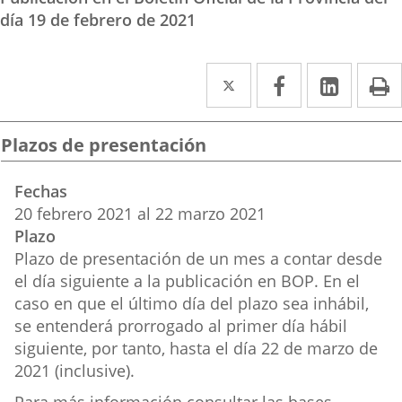
día 19 de febrero de 2021
Twitter
Enlace
Facebook
Enlace
Linke
Enlace
I
a
a
a
una
una
una
Plazos de presentación
aplicación
aplicación
aplica
Fechas
externa.
externa.
extern
20
febrero
2021
al
22
marzo
2021
Plazo
Plazo de presentación de un mes a contar desde
el día siguiente a la publicación en BOP. En el
caso en que el último día del plazo sea inhábil,
se entenderá prorrogado al primer día hábil
siguiente, por tanto, hasta el día 22 de marzo de
2021 (inclusive).