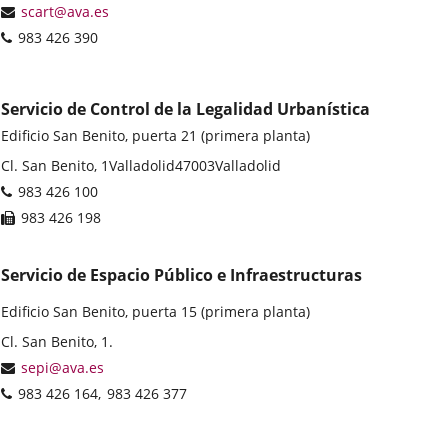
postal
Dirección
scart@ava.es
de
Teléfonos
983 426 390
correo
electrónico
Servicio de Control de la Legalidad Urbanística
Edificio San Benito, puerta 21 (primera planta)
Dirección
Cl. San Benito, 1
Valladolid
47003
Valladolid
postal
Teléfonos
983 426 100
Fax
983 426 198
Servicio de Espacio Público e Infraestructuras
Edificio San Benito, puerta 15 (primera planta)
Dirección
Cl. San Benito, 1.
postal
Dirección
sepi@ava.es
de
Teléfonos
983 426 164
983 426 377
correo
electrónico