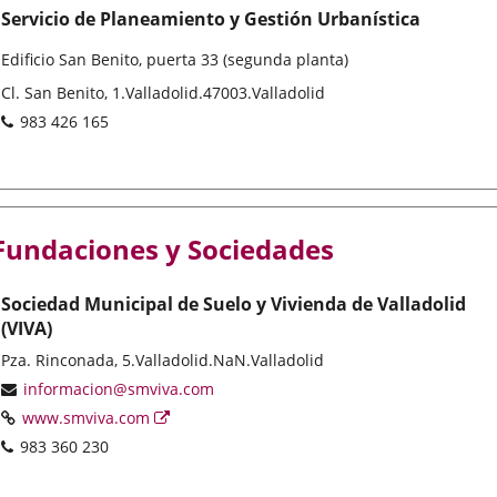
Servicio de Planeamiento y Gestión Urbanística
Edificio San Benito, puerta 33 (segunda planta)
Dirección
Cl. San Benito, 1.
Valladolid.
47003.
Valladolid
postal
Teléfonos
983 426 165
Fundaciones y Sociedades
Sociedad Municipal de Suelo y Vivienda de Valladolid
(VIVA)
Dirección
Pza. Rinconada, 5.
Valladolid.
NaN.
Valladolid
postal
Dirección
informacion@smviva.com
de
Página
Enlace
www.smviva.com
correo
Web
a
Teléfonos
983 360 230
electrónico
una
aplicación