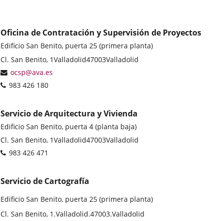
Oficina de Contratación y Supervisión de Proyectos
Edificio San Benito, puerta 25 (primera planta)
Dirección
Cl. San Benito, 1
Valladolid
47003
Valladolid
postal
Dirección
ocsp@ava.es
de
Teléfonos
983 426 180
correo
electrónico
Servicio de Arquitectura y Vivienda
Edificio San Benito, puerta 4 (planta baja)
Dirección
Cl. San Benito, 1
Valladolid
47003
Valladolid
postal
Teléfonos
983 426 471
Servicio de Cartografía
Edificio San Benito, puerta 25 (primera planta)
Dirección
Cl. San Benito, 1.
Valladolid.
47003.
Valladolid