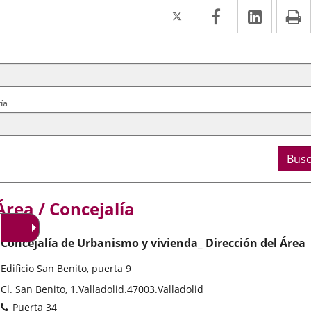
Twitter
Enlace
Facebook
Enlace
Linke
Enlace
I
a
a
a
squeda
erios
una
una
una
rales
aplicación
aplicación
aplica
externa.
externa.
extern
ía
Busc
Área / Concejalía
Concejalía de Urbanismo y vivienda_ Dirección del Área
Edificio San Benito, puerta 9
Dirección
Cl. San Benito, 1.
Valladolid.
47003.
Valladolid
postal
Teléfonos
Puerta 34