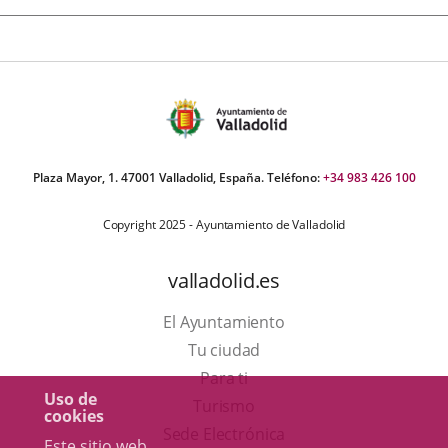
externa.
Plaza Mayor, 1. 47001 Valladolid, España. Teléfono:
+34 983 426 100
Copyright 2025 - Ayuntamiento de Valladolid
valladolid.es
El Ayuntamiento
Tu ciudad
Para ti
Uso de
Este
Turismo
cookies
enlace
Enlace
Sede Electrónica
Este sitio web