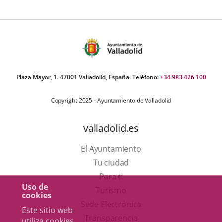
Plaza Mayor, 1. 47001 Valladolid, España. Teléfono:
+34 983 426 100
Copyright 2025 - Ayuntamiento de Valladolid
valladolid.es
El Ayuntamiento
Tu ciudad
Para ti
Uso de
Este
Turismo
cookies
enlace
Enlace
Sede Electrónica
Este sitio web
se
a
Transparencia
utiliza cookies