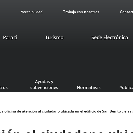
Accesibilidad
Trabaja con nosotros
Contac
Este
En
Para ti
Turismo
Sede Electrónica
enlace
a
se
u
abrirá
ap
en
ex
una
ventana
Ayudas y
nueva.
tros
subvenciones
Normativas
Public
La oficina de atención al ciudadano ubicada en el edificio de San Benito cierra