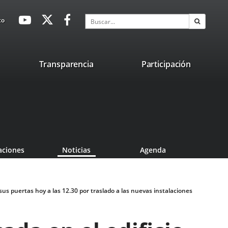
avaHeaderSocial
Enlace
Enlace
Enlace
Buscar
to
Buscar
a
a
a
una
una
una
aplicación
aplicación
aplicación
lace
Transparencia
Participación
externa.
externa.
externa.
na
licación
terna.
aciones
Noticias
Agenda
 sus puertas hoy a las 12.30 por traslado a las nuevas instalaciones