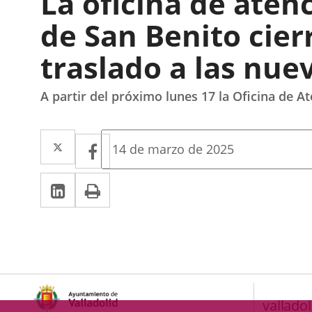
La oficina de aten
de San Benito cier
traslado a las nue
A partir del próximo lunes 17 la Oficina de At
Twitter
Enlace
Facebook
Enlace
Fecha
14 de marzo de 2025
de
a
a
la
LinkedIn
Enlace
Imprimir
una
noticia
una
a
aplicación
aplicación
una
externa.
externa.
aplicación
externa.
valladol