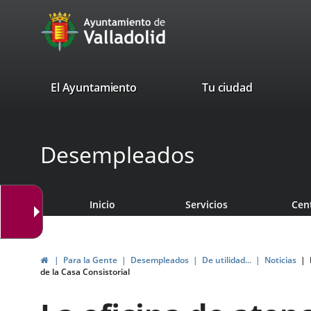
Portal
Saltar al contenido
avaTop
Web
del
Ayuntamiento
valladolid.es
El Ayuntamiento
Tu ciudad
de
Valladolid
Desempleados
Inicio
Servicios
Cen
Inicio
Para la Gente
Desempleados
De utilidad...
Noticias
de la Casa Consistorial