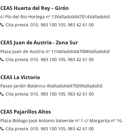
CEAS Huerta del Rey – Girón
Dirección
c/ Pío del Río Hortega nº 13
Valladolid
47014
Valladolid
postal
Teléfonos
Cita previa: 010
983 100 105, 983 42 61 00
CEAS Juan de Austria - Zona Sur
Dirección
Plaza Juan de Austria nº 11
Valladolid
47006
Valladolid
postal
Teléfonos
Cita previa: 010
983 100 105, 983 42 61 00
CEAS La Victoria
Dirección
Paseo Jardín Botánico 4
Valladolid
47009
Valladolid
postal
Teléfonos
Cita previa: 010
983 100 105, 983 42 61 00
CEAS Pajarillos Altos
Dirección
Plaza Biólogo José Antonio Valverde nº 1 c/ Margarita nº 16.
postal
Teléfonos
Cita previa: 010
983 100 105, 983 42 61 00