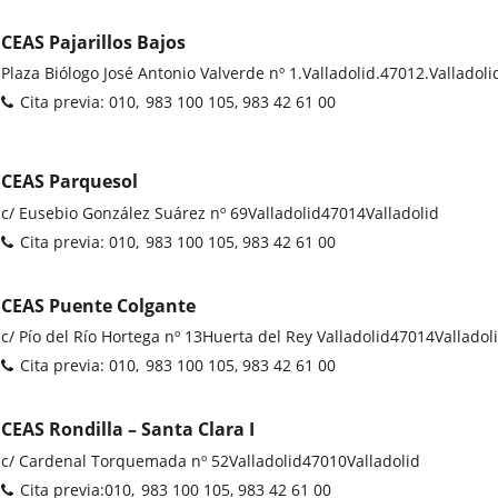
CEAS Pajarillos Bajos
Dirección
Plaza Biólogo José Antonio Valverde nº 1.
Valladolid.
47012.
Valladoli
postal
Teléfonos
Cita previa: 010
983 100 105, 983 42 61 00
CEAS Parquesol
Dirección
c/ Eusebio González Suárez nº 69
Valladolid
47014
Valladolid
postal
Teléfonos
Cita previa: 010
983 100 105, 983 42 61 00
CEAS Puente Colgante
Dirección
c/ Pío del Río Hortega nº 13
Huerta del Rey Valladolid
47014
Valladol
postal
Teléfonos
Cita previa: 010
983 100 105, 983 42 61 00
CEAS Rondilla – Santa Clara I
Dirección
c/ Cardenal Torquemada nº 52
Valladolid
47010
Valladolid
postal
Teléfonos
Cita previa:010
983 100 105, 983 42 61 00