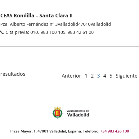
CEAS Rondilla – Santa Clara II
Dirección
Pza. Alberto Fernández nº 3
Valladolid
47010
Valladolid
postal
Teléfonos
Cita previa: 010
983 100 105, 983 42 61 00
 resultados
Anterior
1
2
3
4
5
Siguiente
Plaza Mayor, 1. 47001 Valladolid, España. Teléfono:
+34 983 426 100