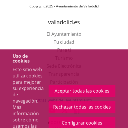
Copyright 2025 - Ayuntamiento de Valladolid
valladolid.es
El Ayuntamiento
Tu ciudad
Para ti
Uso de
Este
Turismo
cookies
enlace
Enlace
Sede Electrónica
Este sitio web
se
a
Transparencia
utiliza cookies
abrirá
una
para mejorar
Participación
su experiencia
en
aplicación
Aceptar todas las cookies
de
una
externa.
Otras webs del ayuntamiento
navegación.
ventana
Rechazar todas las cookies
Más
aderSocial
ENLACE
ENLACE
ENLACE
información
nueva.
A
A
A
sobre
cómo
ACCESIBILIDAD
Configurar cookies
UNA
UNA
UNA
usamos las