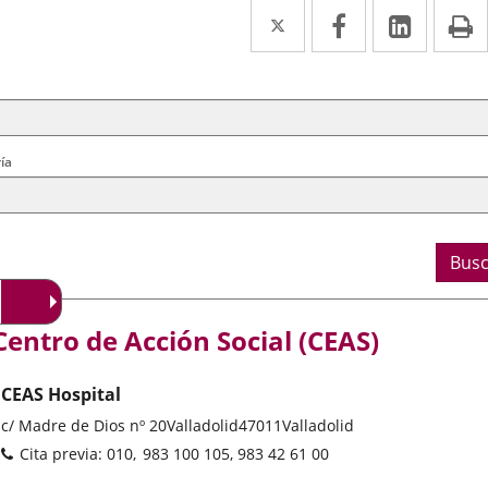
Twitter
Enlace
Facebook
Enlace
Linke
Enlace
I
a
a
a
squeda
erios
una
una
una
rales
aplicación
aplicación
aplica
externa.
externa.
extern
ía
os
s
ne la provincia
Busc
ción
lización
lización
la localidad
Centro de Acción Social (CEAS)
CEAS Hospital
Dirección
c/ Madre de Dios nº 20
Valladolid
47011
Valladolid
postal
Teléfonos
Cita previa: 010
983 100 105, 983 42 61 00