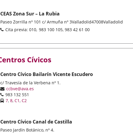
CEAS Zona Sur – La Rubia
Dirección
Paseo Zorrilla nº 101 c/ Armuña nº 3
Valladolid
47008
Valladolid
postal
Teléfonos
Cita previa: 010
983 100 105, 983 42 61 00
Centros Cívicos
Centro Cívico Bailarín Vicente Escudero
Dirección
c/ Travesía de la Verbena nº 1.
postal
Dirección
ccbve@ava.es
Teléfonos
de
983 132 551
Líneas
correo
Enlace
Enlace
Enlace
Enlace
7
,
8
,
C1
,
C2
-
electrónico
a
a
a
a
Bus
una
una
una
una
aplicación
aplicación
aplicación
aplicación
Centro Cívico Canal de Castilla
externa.
externa.
externa.
externa.
Dirección
Paseo Jardín Botánico, nº 4.