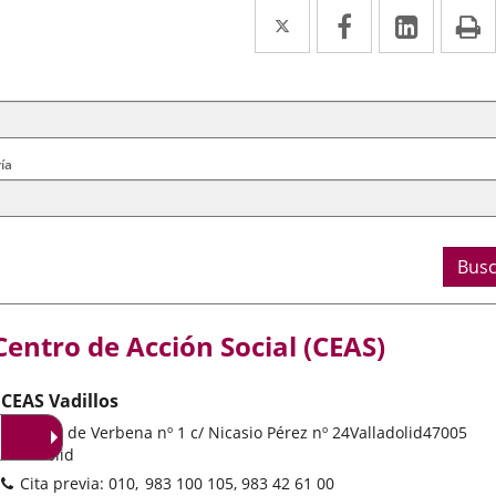
Twitter
Enlace
Facebook
Enlace
Linke
Enlace
I
a
a
a
squeda
erios
una
una
una
rales
aplicación
aplicación
aplica
externa.
externa.
extern
ía
os
s
ne la provincia
Busc
ción
lización
lización
la localidad
Centro de Acción Social (CEAS)
CEAS Vadillos
Dirección
Travesía de Verbena nº 1 c/ Nicasio Pérez nº 24
Valladolid
47005
postal
Valladolid
Teléfonos
Cita previa: 010
983 100 105, 983 42 61 00