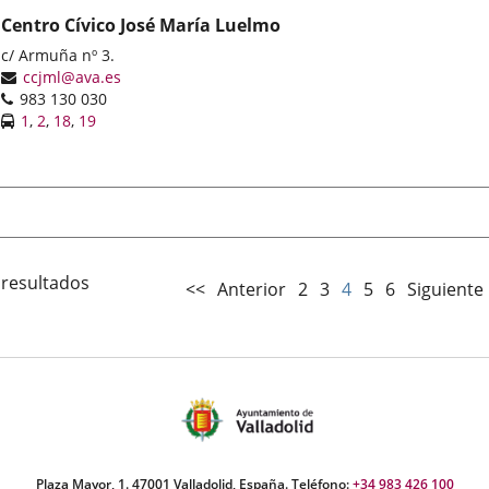
aplicación
aplicación
aplicación
Centro Cívico José María Luelmo
externa.
externa.
externa.
Dirección
c/ Armuña nº 3.
postal
Dirección
ccjml@ava.es
Teléfonos
de
983 130 030
Líneas
correo
Enlace
Enlace
Enlace
Enlace
1
,
2
,
18
,
19
-
electrónico
a
a
a
a
Bus
una
una
una
una
aplicación
aplicación
aplicación
aplicación
externa.
externa.
externa.
externa.
 resultados
<<
Anterior
2
3
4
5
6
Siguiente
Plaza Mayor, 1. 47001 Valladolid, España. Teléfono:
+34 983 426 100