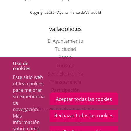
Copyright 2025 - Ayuntamiento de Valladolid
valladolid.es
El Ayuntamiento
Tu ciudad
Para ti
Uso de
Este
Turismo
cookies
enlace
Enlace
Sede Electrónica
Este sitio web
se
a
Transparencia
utiliza cookies
abrirá
una
para mejorar
Participación
su experiencia
en
aplicación
Aceptar todas las cookies
de
una
externa.
Otras webs del ayuntamiento
navegación.
ventana
Rechazar todas las cookies
Más
aderSocial
ENLACE
ENLACE
ENLACE
información
nueva.
A
A
A
sobre
cómo