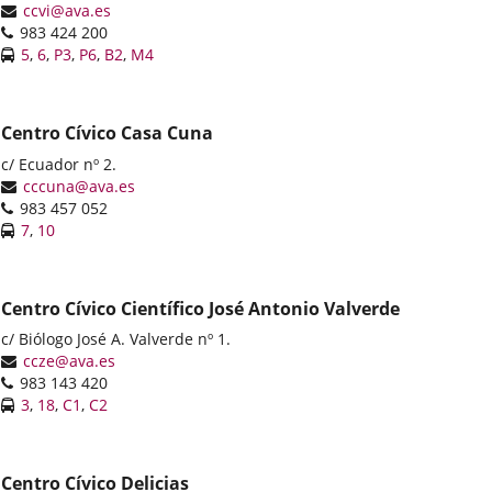
postal
Dirección
ccvi@ava.es
Teléfonos
de
983 424 200
Líneas
correo
Enlace
Enlace
Enlace
Enlace
Enlace
Enlace
5
,
6
,
P3
,
P6
,
B2
,
M4
-
electrónico
a
a
a
a
a
a
Bus
una
una
una
una
una
una
aplicación
aplicación
aplicación
aplicación
aplicación
aplicación
Centro Cívico Casa Cuna
externa.
externa.
externa.
externa.
externa.
externa.
Dirección
c/ Ecuador nº 2.
postal
Dirección
cccuna@ava.es
Teléfonos
de
983 457 052
Líneas
correo
Enlace
Enlace
7
,
10
-
electrónico
a
a
Bus
una
una
aplicación
aplicación
Centro Cívico Científico José Antonio Valverde
externa.
externa.
Dirección
c/ Biólogo José A. Valverde nº 1.
postal
Dirección
ccze@ava.es
Teléfonos
de
983 143 420
Líneas
correo
Enlace
Enlace
Enlace
Enlace
3
,
18
,
C1
,
C2
-
electrónico
a
a
a
a
Bus
una
una
una
una
aplicación
aplicación
aplicación
aplicación
Centro Cívico Delicias
externa.
externa.
externa.
externa.