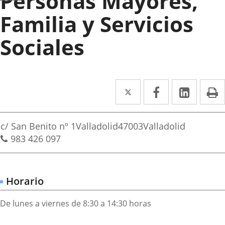
Personas Mayores,
Familia y Servicios
Sociales
Twitter
Enlace
Facebook
Enlace
Linke
Enlace
I
a
a
a
irección
una
una
una
Dirección
c/ San Benito nº 1
Valladolid
47003
Valladolid
aplicación
aplicación
aplica
postal
Teléfonos
983 426 097
externa.
externa.
extern
Horario
De lunes a viernes de 8:30 a 14:30 horas