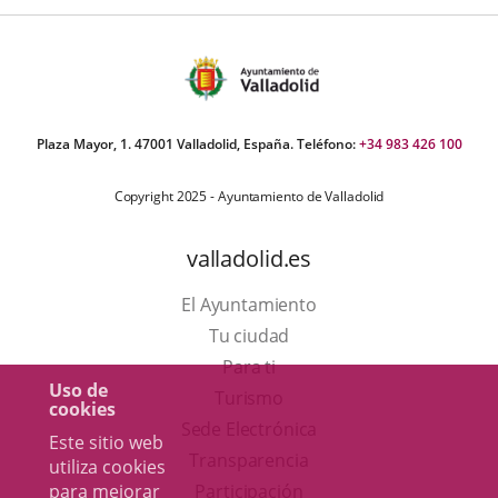
Plaza Mayor, 1. 47001 Valladolid, España. Teléfono:
+34 983 426 100
Copyright 2025 - Ayuntamiento de Valladolid
valladolid.es
El Ayuntamiento
Tu ciudad
Para ti
Uso de
Este
Turismo
cookies
enlace
Enlace
Sede Electrónica
Este sitio web
se
a
Transparencia
utiliza cookies
abrirá
una
para mejorar
Participación