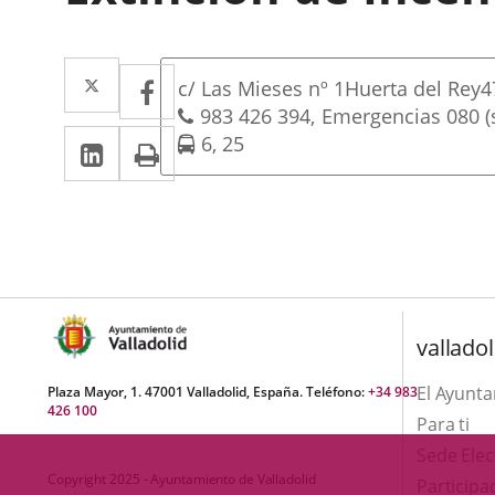
Dirección
Twitter
Enlace
Facebook
Enlace
Dirección
c/ Las Mieses nº 1
Huerta del Rey
4
a
a
postal
Teléfonos
983 426 394
Emergencias 080 (s
LinkedIn
Enlace
Imprimir
Líneas
6, 25
una
una
-
a
aplicación
aplicación
Bus
una
externa.
externa.
aplicación
externa.
valladol
El Ayunt
Plaza Mayor, 1. 47001 Valladolid, España. Teléfono:
+34 983
426 100
Para ti
Sede Elec
Copyright 2025 - Ayuntamiento de Valladolid
Participa