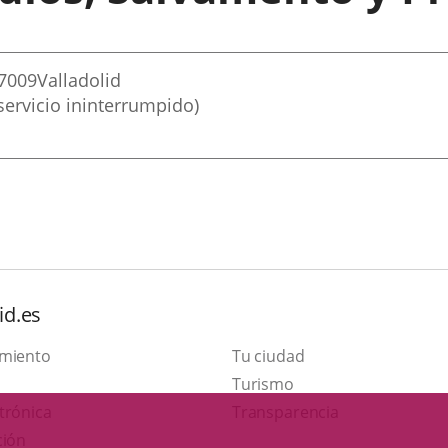
7009
Valladolid
ervicio ininterrumpido)
id.es
amiento
Tu ciudad
Este
Turismo
Enlace
enlace
trónica
Transparencia
a
se
ción