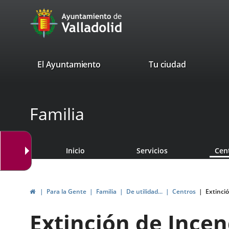
Portal
Saltar al contenido
avaTop
Web
del
Ayuntamiento
valladolid.es
El Ayuntamiento
Tu ciudad
de
Valladolid
Familia
Inicio
Servicios
Cen
Inicio
Para la Gente
Familia
De utilidad...
Centros
Extinció
Extinción de Incen