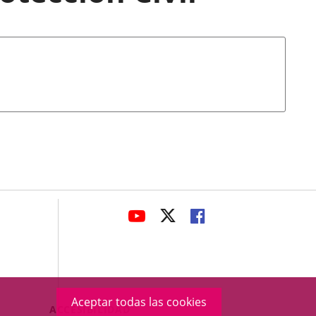
avaHeaderSocial
ENLACE
ENLACE
ENLACE
A
A
A
UNA
UNA
UNA
APLICACIÓN
APLICACIÓN
APLICACIÓN
EXTERNA.
EXTERNA.
EXTERNA.
Aceptar todas las cookies
Menú
ACCESIBILIDAD