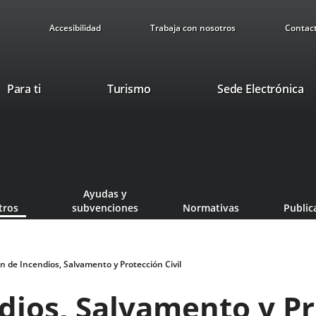
Accesibilidad
Trabaja con nosotros
Contac
Este
En
Para ti
Turismo
Sede Electrónica
enlace
a
se
u
abrirá
ap
en
ex
una
ventana
Ayudas y
nueva.
tros
subvenciones
Normativas
Public
n de Incendios, Salvamento y Protección Civil
dios, Salvamento y Pr