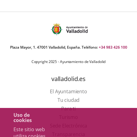
Plaza Mayor, 1. 47001 Valladolid, España. Teléfono:
+34 983 426 100
Copyright 2025 - Ayuntamiento de Valladolid
valladolid.es
El Ayuntamiento
Tu ciudad
Para ti
Uso de
Este
Turismo
cookies
enlace
Enlace
Sede Electrónica
Este sitio web
se
a
Transparencia
utiliza cookies