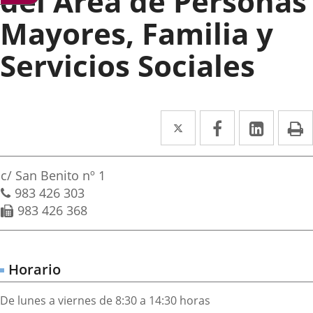
del Área de Personas
Mayores, Familia y
Servicios Sociales
Twitter
Enlace
Facebook
Enlace
Linke
Enlace
I
a
a
a
irección
una
una
una
Dirección
c/ San Benito nº 1
aplicación
aplicación
aplica
postal
Teléfonos
983 426 303
Fax
983 426 368
externa.
externa.
extern
Horario
De lunes a viernes de 8:30 a 14:30 horas