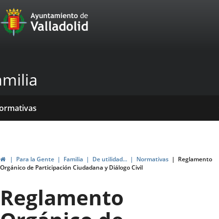
Portal
Saltar al contenido
Web
del
Ayuntamiento
amilia
de
Valladolid
icio
rvicios
entros
yudas
ormativas
blicaciones
ticias
genda
ubvenciones
Inicio
Para la Gente
Familia
De utilidad...
Normativas
Reglamento
Orgánico de Participación Ciudadana y Diálogo Civil
Reglamento