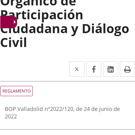
Orgánico de
Participación
Ciudadana y Diálogo
Civil
Twitter
Enlace
Facebook
Enlace
Linke
Enlace
I
a
a
a
una
una
una
Tipo
REGLAMENTO
de
aplicación
aplicación
aplica
normativa
Referencia
externa.
externa.
extern
BOP Valladolid
nº
2022/120
, de 24 de junio de
boletin
2022