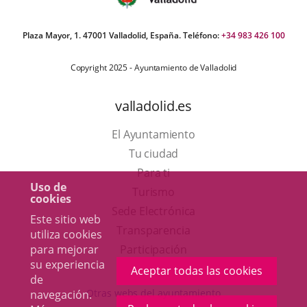
Plaza Mayor, 1. 47001 Valladolid, España. Teléfono:
+34 983 426 100
Copyright 2025 - Ayuntamiento de Valladolid
valladolid.es
El Ayuntamiento
Tu ciudad
Para ti
Uso de
Este
Turismo
cookies
enlace
Enlace
Sede Electrónica
Este sitio web
se
a
Transparencia
utiliza cookies
abrirá
una
para mejorar
Participación
su experiencia
en
aplicación
Aceptar todas las cookies
de
una
externa.
Otras webs del ayuntamiento
navegación.
ventana