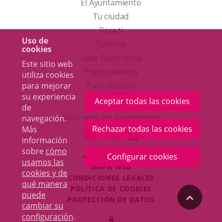
El Ayuntamiento
Tu ciudad
Para ti
Uso de
Este
Turismo
cookies
enlace
Enlace
Sede Electrónica
Este sitio web
se
a
Transparencia
utiliza cookies
abrirá
una
para mejorar
Participación
su experiencia
en
aplicación
Aceptar todas las cookies
de
una
externa.
Otras webs del ayuntamiento
navegación.
ventana
Rechazar todas las cookies
Más
aderSocial
ENLACE
ENLACE
ENLACE
información
nueva.
A
A
A
sobre
cómo
ACCESIBILIDAD
Configurar cookies
UNA
UNA
UNA
usamos las
MAPA WEB
APLICACIÓN
APLICACIÓN
APLICACIÓN
cookies y de
r
CONDICIONES LEGALES
EXTERNA.
EXTERNA.
EXTERNA.
qué manera
POLÍTICA DE COOKIES
puede
"Volver
PROTECCIÓN DE DATOS
cambiar su
Toggl
configuración
.
Iniciar
navig
arriba"