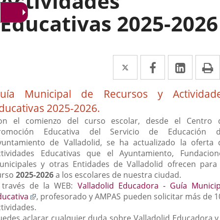
Actividades
Educativas 2025-2026
Twitter
Enlace
Facebook
Enlace
Linke
Enlace
I
a
a
a
escripción
uía Municipal de Recursos y Actividad
una
una
una
ducativas 2025-2026.
aplicación
aplicación
aplica
on el comienzo del curso escolar, desde el Centro 
externa.
externa.
extern
romoción Educativa del Servicio de Educación d
yuntamiento de Valladolid, se ha actualizado la oferta 
ctividades Educativas que el Ayuntamiento, Fundacion
unicipales y otras Entidades de Valladolid ofrecen para 
urso
2025-2026
a los escolares de nuestra ciudad.
 través de la WEB:
Valladolid Educadora - Guía Municip
Enlace
ducativa
, profesorado y AMPAS pueden solicitar más de 1
a
tividades.
una
uedes aclarar cualquier duda sobre Valladolid Educadora y 