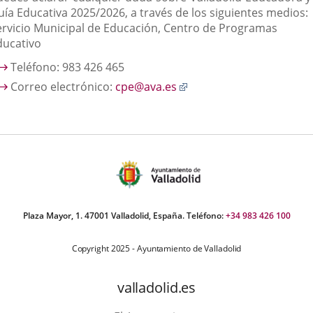
aplicación
uía Educativa 2025/2026, a través de los siguientes medios:
externa.
ervicio Municipal de Educación, Centro de Programas
ducativo
Teléfono: 983 426 465
Enlace
Correo electrónico:
cpe@ava.es
a
una
aplicación
externa.
Plaza Mayor, 1. 47001 Valladolid, España. Teléfono:
+34 983 426 100
Copyright 2025 - Ayuntamiento de Valladolid
valladolid.es