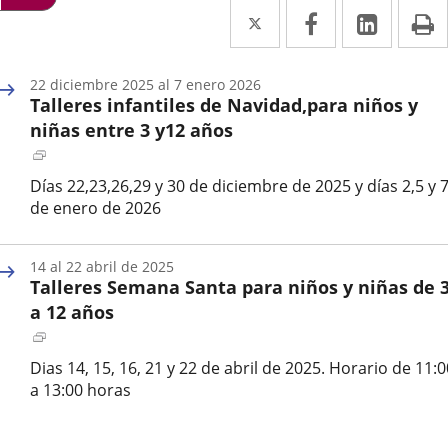
Twitter
Enlace
Facebook
Enlace
Linke
Enlace
I
a
a
a
una
una
una
22
diciembre
2025
al
7
enero
2026
Talleres infantiles de Navidad,para niños y
aplicación
aplicación
aplica
niñas entre 3 y12 años
externa.
externa.
extern
Enlace
a
Días 22,23,26,29 y 30 de diciembre de 2025 y días 2,5 y 
una
de enero de 2026
aplicación
Fecha
externa.
de
14
al
22
abril
de 2025
inicio
Talleres Semana Santa para niños y niñas de 
del
evento
a 12 años
Enlace
a
Dias 14, 15, 16, 21 y 22 de abril de 2025. Horario de 11:0
una
a 13:00 horas
aplicación
Fecha
externa.
de