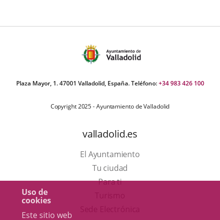
inicio
del
evento
Plaza Mayor, 1. 47001 Valladolid, España. Teléfono:
+34 983 426 100
Copyright 2025 - Ayuntamiento de Valladolid
valladolid.es
El Ayuntamiento
Tu ciudad
Para ti
Uso de
Este
Turismo
cookies
enlace
Enlace
Sede Electrónica
Este sitio web