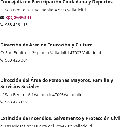
Concejalía de Participación Ciudadana y Deportes
Dirección
c/ San Benito nº 1.
Valladolid.
47003.
Valladolid
postal
Dirección
cpcjd@ava.es
de
Teléfonos
983 426 113
correo
electrónico
Dirección de Área de Educación y Cultura
Dirección
C/ San Benito, 1, 2ª planta.
Valladolid.
47003.
Valladolid
postal
Teléfonos
983 426 304
Dirección del Área de Personas Mayores, Familia y
Servicios Sociales
Dirección
c/ San Benito nº 1
Valladolid
47003
Valladolid
postal
Teléfonos
983 426 097
Extinción de Incendios, Salvamento y Protección Civil
Dirección
c/ Las Mieses nº 1
Huerta del Rey
47009
Valladolid