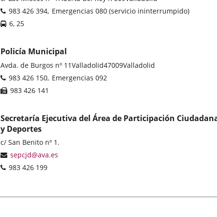
postal
Teléfonos
983 426 394
Emergencias 080 (servicio ininterrumpido)
Líneas
6, 25
-
Bus
Policía Municipal
Dirección
Avda. de Burgos nº 11
Valladolid
47009
Valladolid
postal
Teléfonos
983 426 150
Emergencias 092
Fax
983 426 141
Secretaría Ejecutiva del Área de Participación Ciudadan
y Deportes
Dirección
c/ San Benito nº 1.
postal
Dirección
sepcjd@ava.es
de
Teléfonos
983 426 199
correo
electrónico