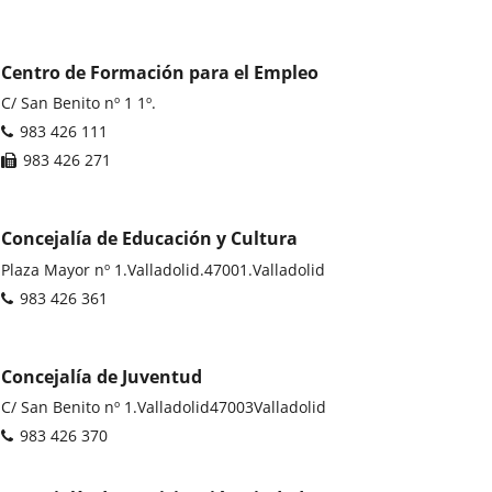
correo
electrónico
Centro de Formación para el Empleo
Dirección
C/ San Benito nº 1 1º.
postal
Teléfonos
983 426 111
Fax
983 426 271
Concejalía de Educación y Cultura
Dirección
Plaza Mayor nº 1.
Valladolid.
47001.
Valladolid
postal
Teléfonos
983 426 361
Concejalía de Juventud
Dirección
C/ San Benito nº 1.
Valladolid
47003
Valladolid
postal
Teléfonos
983 426 370