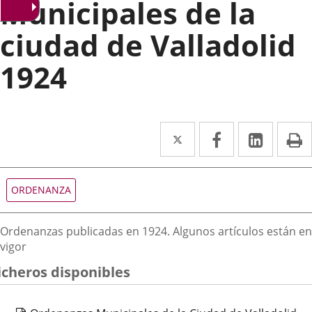
Municipales de la
ciudad de Valladolid
1924
Twitter
Enlace
Facebook
Enlace
Linke
Enlace
I
a
a
a
una
una
una
Tipo
ORDENANZA
de
aplicación
aplicación
aplica
normativa
externa.
externa.
extern
Descripción
Ordenanzas publicadas en 1924. Algunos artículos están en
vigor
icheros disponibles