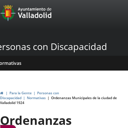
Portal
Saltar al contenido
Web
del
Ayuntamiento
ersonas con Discapacidad
de
Valladolid
icio
rvicios
entros
yudas
ormativas
blicaciones
ticias
ubvenciones
Inicio
Para la Gente
Personas con
Discapacidad
Normativas
Ordenanzas Municipales de la ciudad de
Valladolid 1924
Ordenanzas