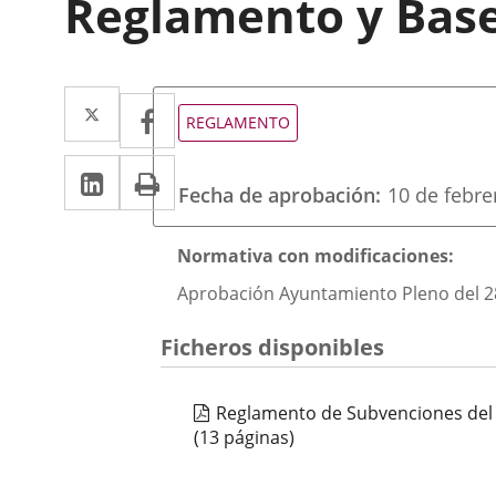
Reglamento y Bas
Twitter
Enlace
Facebook
Enlace
Tipo
REGLAMENTO
de
a
a
normativa
LinkedIn
Enlace
Imprimir
una
una
Fecha de aprobación
10 de febre
a
aplicación
aplicación
una
externa.
Descripción
externa.
Normativa con modificaciones:
aplicación
Aprobación Ayuntamiento Pleno del 28-1
externa.
Ficheros disponibles
Reglamento de Subvenciones del 
(13 páginas)