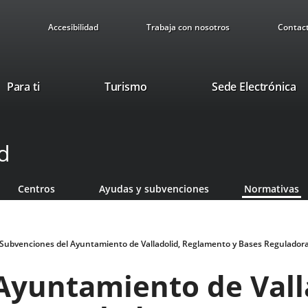
Accesibilidad
Trabaja con nosotros
Contac
Este
En
Para ti
Turismo
Sede Electrónica
enlace
a
se
u
abrirá
ap
d
en
ex
una
ventana
Centros
Ayudas y subvenciones
Normativas
nueva.
Subvenciones del Ayuntamiento de Valladolid, Reglamento y Bases Regulador
Ayuntamiento de Vall