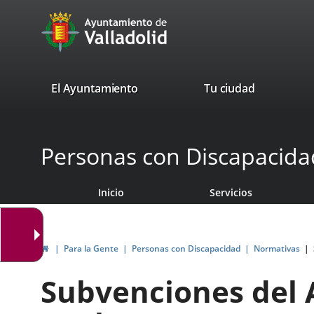
Portal
Saltar al contenido
avaTop
Web
del
Ayuntamiento
valladolid.es
El Ayuntamiento
Tu ciudad
de
Valladolid
Personas con Discapacida
Inicio
Servicios
Inicio
Para la Gente
Personas con Discapacidad
Normativas
Subvenciones del 