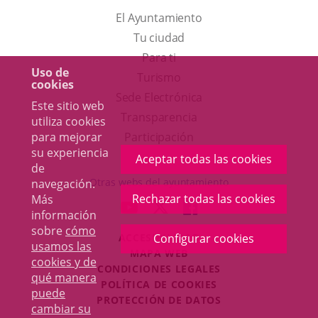
El Ayuntamiento
Tu ciudad
Para ti
Uso de
Este
Turismo
cookies
enlace
Enlace
Sede Electrónica
Este sitio web
se
a
Transparencia
utiliza cookies
abrirá
una
para mejorar
Participación
su experiencia
en
aplicación
Aceptar todas las cookies
de
una
externa.
Otras webs del ayuntamiento
navegación.
ventana
Rechazar todas las cookies
Más
aderSocial
ENLACE
ENLACE
ENLACE
información
nueva.
A
A
A
sobre
cómo
ACCESIBILIDAD
Configurar cookies
UNA
UNA
UNA
usamos las
MAPA WEB
APLICACIÓN
APLICACIÓN
APLICACIÓN
cookies y de
r
CONDICIONES LEGALES
EXTERNA.
EXTERNA.
EXTERNA.
qué manera
POLÍTICA DE COOKIES
puede
PROTECCIÓN DE DATOS
cambiar su
Toggl