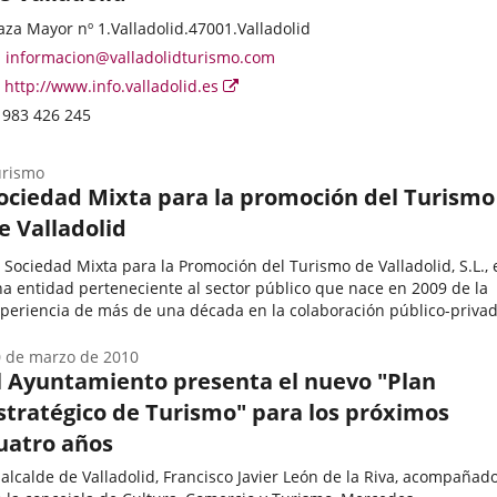
ategoría
rección
aza Mayor nº 1.
Valladolid.
47001.
Valladolid
stal
Dirección
informacion@valladolidturismo.com
de
Página
Enlace
http://www.info.valladolid.es
correo
Web
a
Teléfonos
983 426 245
electrónico
una
aplicación
urismo
externa.
ociedad Mixta para la promoción del Turismo
e Valladolid
 Sociedad Mixta para la Promoción del Turismo de Valladolid, S.L., 
a entidad perteneciente al sector público que nace en 2009 de la
periencia de más de una década en la colaboración público-priva
mo estrategia de gestión de servicios turísticos...
ategoría
 de marzo de 2010
l Ayuntamiento presenta el nuevo "Plan
stratégico de Turismo" para los próximos
uatro años
 alcalde de Valladolid, Francisco Javier León de la Riva, acompañad