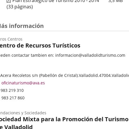
Plan Estratégico de Turismo 2010 - 2014
3,5
MB
(33 páginas)
ás información
ros Centros
entro de Recursos Turísticos
eden contactar tambien en: informacion@valladolidturismo.com
ategoría
rección
 Acera Recoletos s/n (Pabellón de Cristal).
Valladolid.
47004.
Valladoli
stal
Dirección
oficinaturismo@ava.es
de
Teléfonos
983 219 310
correo
Fax
983 217 860
electrónico
ndaciones y Sociedades
ociedad Mixta para la Promoción del Turismo
e Valladolid