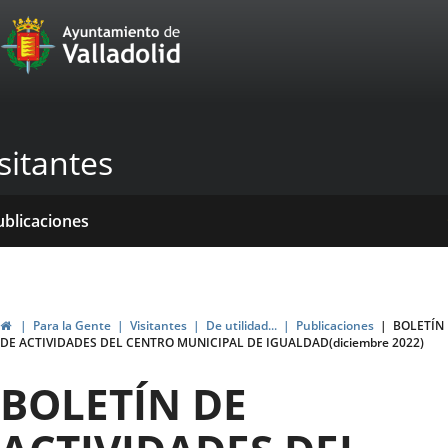
Portal
Saltar al contenido
Web
del
Ayuntamiento
sitantes
de
Valladolid
icio
rvicios
entros
yudas
ormativas
ublicaciones
ticias
genda
ubvenciones
Inicio
Para la Gente
Visitantes
De utilidad...
Publicaciones
BOLETÍN
DE ACTIVIDADES DEL CENTRO MUNICIPAL DE IGUALDAD(diciembre 2022)
BOLETÍN DE