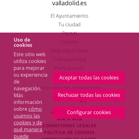
valladolid.es
El Ayuntamiento
Tu ciudad
Para ti
Uso de
Este
Turismo
cookies
enlace
Enlace
Sede Electrónica
Este sitio web
se
a
Transparencia
utiliza cookies
abrirá
una
para mejorar
Participación
su experiencia
en
aplicación
Aceptar todas las cookies
de
una
externa.
Otras webs del ayuntamiento
navegación.
ventana
Rechazar todas las cookies
Más
aderSocial
ENLACE
ENLACE
ENLACE
información
nueva.
A
A
A
sobre
cómo
ACCESIBILIDAD
Configurar cookies
UNA
UNA
UNA
usamos las
MAPA WEB
APLICACIÓN
APLICACIÓN
APLICACIÓN
cookies y de
r
CONDICIONES LEGALES
EXTERNA.
EXTERNA.
EXTERNA.
qué manera
POLÍTICA DE COOKIES
puede