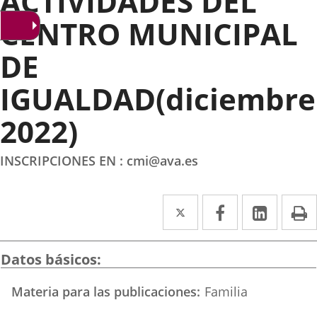
ACTIVIDADES DEL
CENTRO MUNICIPAL
DE
IGUALDAD(diciembre
2022)
INSCRIPCIONES EN : cmi@ava.es
Twitter
Enlace
Facebook
Enlace
Linke
Enlace
I
a
a
a
una
una
una
Datos básicos
aplicación
aplicación
aplica
Materia para las publicaciones
Familia
externa.
externa.
extern