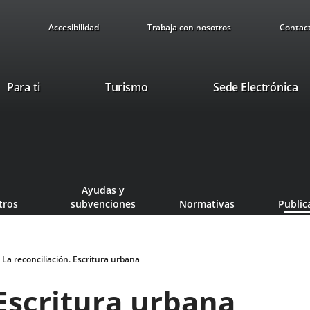
Accesibilidad
Trabaja con nosotros
Contac
Este
En
Para ti
Turismo
Sede Electrónica
enlace
a
se
u
abrirá
ap
en
ex
una
ventana
Ayudas y
nueva.
tros
subvenciones
Normativas
Public
La reconciliación. Escritura urbana
 Escritura urbana