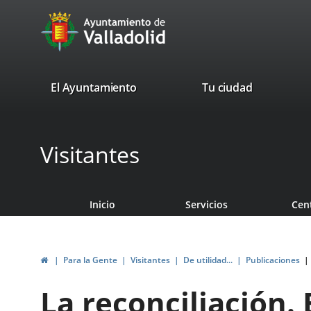
Portal
Saltar al contenido
avaTop
Web
del
Ayuntamiento
valladolid.es
El Ayuntamiento
Tu ciudad
de
Valladolid
Visitantes
Inicio
Servicios
Cen
Inicio
Para la Gente
Visitantes
De utilidad...
Publicaciones
La reconciliación.