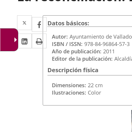
Twitter
Enlace
Facebook
Enlace
Datos básicos
a
a
Autor
Ayuntamiento de Vallado
LinkedIn
Enlace
Imprimir
una
una
ISBN / ISSN
978-84-96864-57-3
a
aplicación
aplicación
Año de publicación
2011
una
Editor de la publicación
Alcaldí
externa.
externa.
aplicación
Descripción física
externa.
Dimensiones
22 cm
Ilustraciones
Color
Portada