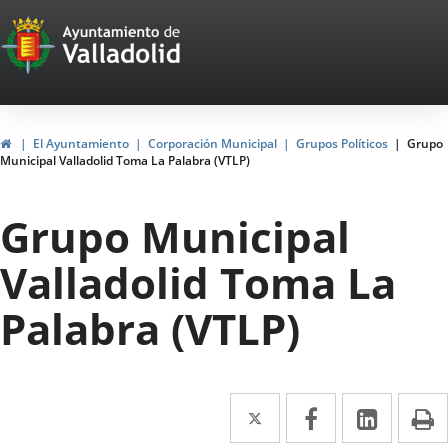
Portal
Saltar al contenido
Web
del
Ayuntamiento
Inicio
El Ayuntamiento
Corporación Municipal
Grupos Políticos
Grupo
Municipal Valladolid Toma La Palabra (VTLP)
de
Valladolid
Grupo Municipal
Valladolid Toma La
Palabra (VTLP)
Twitter
Enlace
Facebook
Enlace
Linke
Enlace
I
a
a
a