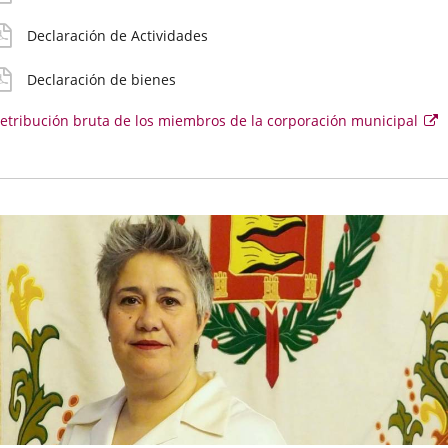
oncejal
aplicación
externa.
Declaración de Actividades
externa.
Declaración de bienes
etribución bruta de los miembros de la corporación municipal
E
e
se
ab
e
u
v
e