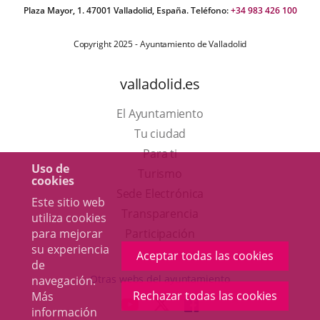
Plaza Mayor, 1. 47001 Valladolid, España. Teléfono:
+34 983 426 100
Copyright 2025 - Ayuntamiento de Valladolid
valladolid.es
El Ayuntamiento
Tu ciudad
Para ti
Uso de
Este
Turismo
cookies
enlace
Enlace
Sede Electrónica
Este sitio web
se
a
Transparencia
utiliza cookies
abrirá
una
para mejorar
Participación
su experiencia
en
aplicación
Aceptar todas las cookies
de
una
externa.
Otras webs del ayuntamiento
navegación.
ventana
Rechazar todas las cookies
Más
aderSocial
ENLACE
ENLACE
ENLACE
información
nueva.