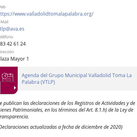
eb
una
una
una
Enlace
ttps://www.valladolidtomalapalabra.org/
aplicación
aplicación
aplica
a
-Mail
una
externa.
externa.
extern
Enlace
tlp@ava.es
aplicación
a
eléfono
externa.
una
83 42 61 24
aplicación
irección
externa.
laza Mayor 1
genda
Agenda del Grupo Municipal Valladolid Toma La
e
Palabra (VTLP)
ctividades
e publican las declaraciones de los Registros de Actividades y de
escripción
ienes Patrimoniales, en los términos del Art. 8.1.h) de la Ley de
ransparencia.
Declaraciones actualizadas a fecha de diciembre de 2020)