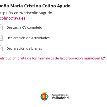
Doña María Cristina Colino Agudo
atos
mail
V
eclaración
eclaración
etribución
ttps://x.com/criscolinoagudo
iográficos
e
etallado
ctividades
ienes
ruta
Enlace
colino@ava.es
ontacto
a
urriculares
irecto
Descarga CV completo
una
el
oncejal
aplicación
Declaración de Actividades
externa.
Declaración de bienes
etribución bruta de los miembros de la corporación municipal
E
e
se
ab
e
u
v
e