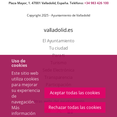
Plaza Mayor, 1. 47001 Valladolid, España. Teléfono:
+34 983 426 100
Copyright 2025 - Ayuntamiento de Valladolid
valladolid.es
El Ayuntamiento
Tu ciudad
Para ti
Uso de
Este
Turismo
cookies
enlace
Enlace
Sede Electrónica
Este sitio web
se
a
Transparencia
utiliza cookies
abrirá
una
para mejorar
Participación
su experiencia
en
aplicación
Aceptar todas las cookies
de
una
externa.
Otras webs del ayuntamiento
navegación.
ventana
Rechazar todas las cookies
Más
aderSocial
ENLACE
ENLACE
ENLACE
información
nueva.
A
A
A