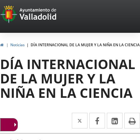
Portal
Saltar al contenido
Web
del
Ayuntamiento
Inicio
Noticias
DÍA INTERNACIONAL DE LA MUJER Y LA NIÑA EN LA CIENCIA
de
DÍA INTERNACIONAL
Valladolid
DE LA MUJER Y LA
NIÑA EN LA CIENCIA
Twitter
Enlace
Facebook
Enlace
Linke
Enlace
I
a
a
a
una
una
una