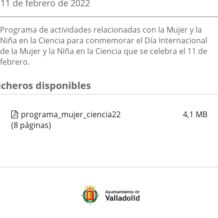
Fecha
11 de febrero de 2022
de
aplicación
aplicación
aplica
la
Descripción
noticia
externa.
externa.
extern
Programa de actividades relacionadas con la Mujer y la
Niña en la Ciencia para conmemorar el Día Internacional
de la Mujer y la Niña en la Ciencia que se celebra el 11 de
febrero.
icheros disponibles
programa_mujer_ciencia22
4,1
MB
(8 páginas)