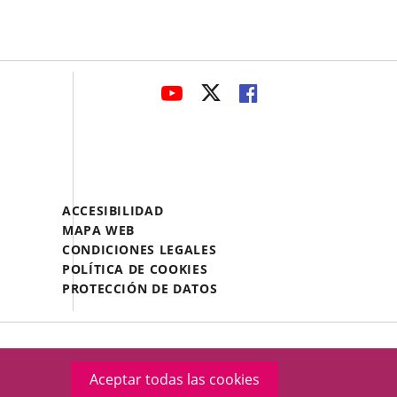
avaHeaderSocial
ENLACE
ENLACE
ENLACE
A
A
A
UNA
UNA
UNA
APLICACIÓN
APLICACIÓN
APLICACIÓN
EXTERNA.
EXTERNA.
EXTERNA.
Menú
ACCESIBILIDAD
Legal
MAPA WEB
Footer
CONDICIONES LEGALES
POLÍTICA DE COOKIES
PROTECCIÓN DE DATOS
Aceptar todas las cookies