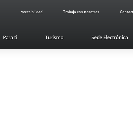
Accesibilidad
Trabaja con nosotros
Contac
Este
En
Para ti
Turismo
Sede Electrónica
enlace
a
se
u
abrirá
ap
en
ex
una
ventana
nueva.