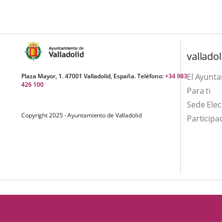
una
externa.
externa.
aplicación
externa.
valladol
El Ayunt
Plaza Mayor, 1. 47001 Valladolid, España. Teléfono:
+34 983
426 100
Para ti
Sede Elec
Copyright 2025 - Ayuntamiento de Valladolid
Participa