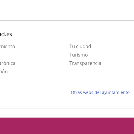
id.es
amiento
Tu ciudad
Este
Turismo
Enlace
enlace
trónica
Transparencia
a
se
ción
una
abrirá
aplicación
en
Otras webs del ayuntamiento
externa.
una
ventana
nueva.