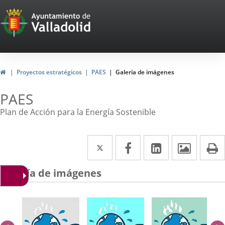
Portal
Web
del
Ayuntamiento
Inicio
Proyectos estratégicos
PAES
Galería de imágenes
de
PAES
Valladolid
Plan de Acción para la Energía Sostenible
Twitter
Enlace
Facebook
Enlace
LinkedIn
Enlace
Imáge
I
a
a
a
Galería de imágenes
una
una
una
aplicación
aplicación
aplicación
externa.
externa.
externa.