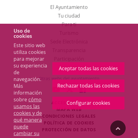
El Ayuntamiento
Tu ciudad
Para ti
Uso de
Este
Turismo
cookies
enlace
Enlace
Sede Electrónica
Este sitio web
se
a
Transparencia
utiliza cookies
abrirá
una
para mejorar
Participación
su experiencia
en
aplicación
Aceptar todas las cookies
de
una
externa.
Otras webs del ayuntamiento
navegación.
ventana
Rechazar todas las cookies
Más
aderSocial
ENLACE
ENLACE
ENLACE
información
nueva.
A
A
A
sobre
cómo
Configurar cookies
ACCESIBILIDAD
UNA
UNA
UNA
usamos las
MAPA WEB
APLICACIÓN
APLICACIÓN
APLICACIÓN
cookies y de
r
CONDICIONES LEGALES
EXTERNA.
EXTERNA.
EXTERNA.
qué manera
POLÍTICA DE COOKIES
puede
"Volver
PROTECCIÓN DE DATOS
cambiar su
Toggl