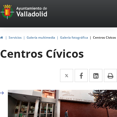
Portal
Saltar al contenido
Web
del
Ayuntamiento
Inicio
Servicios
Galería multimedia
Galería fotográfica
Centros Cívicos
de
Centros Cívicos
Valladolid
Twitter
Enlace
Facebook
Enlace
Linke
Enlace
I
a
a
a
una
una
una
aplicación
aplicación
aplica
externa.
externa.
extern