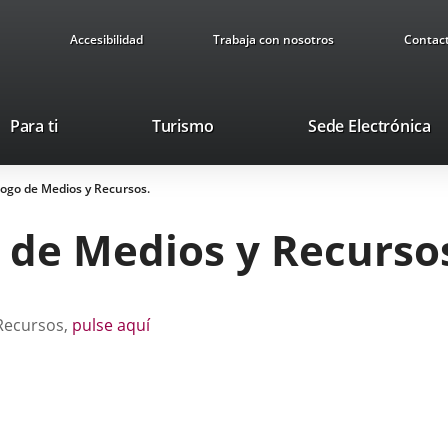
Accesibilidad
Trabaja con nosotros
Contac
Este
En
Para ti
Turismo
Sede Electrónica
enlace
a
se
u
logo de Medios y Recursos.
abrirá
ap
en
ex
 de Medios y Recurso
una
ventana
nueva.
 Recursos,
pulse aquí