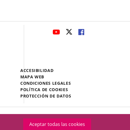
avaHeaderSocial
ENLACE
ENLACE
ENLACE
A
A
A
UNA
UNA
UNA
APLICACIÓN
APLICACIÓN
APLICACIÓN
EXTERNA.
EXTERNA.
EXTERNA.
Menú
ACCESIBILIDAD
Legal
MAPA WEB
Footer
CONDICIONES LEGALES
POLÍTICA DE COOKIES
PROTECCIÓN DE DATOS
Aceptar todas las cookies