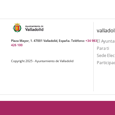
una
externa.
externa.
aplicación
externa.
valladol
El Ayunt
Plaza Mayor, 1. 47001 Valladolid, España. Teléfono:
+34 983
426 100
Para ti
Sede Elec
Copyright 2025 - Ayuntamiento de Valladolid
Participa