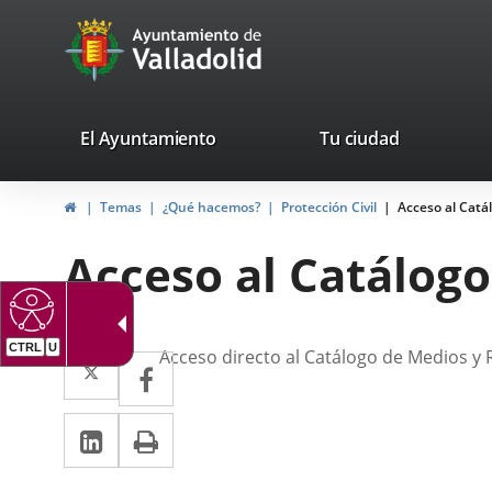
Portal
Saltar al contenido
avaTop
Web
del
Ayuntamiento
valladolid.es
El Ayuntamiento
Tu ciudad
de
Inicio
Temas
¿Qué hacemos?
Protección Civil
Acceso al Catá
Valladolid
Acceso al Catálogo
CTRL
U
Descripción
Twitter
Enlace
Acceso directo al Catálogo de Medios y
Facebook
Enlace
a
a
LinkedIn
Enlace
Imprimir
una
una
a
aplicación
aplicación