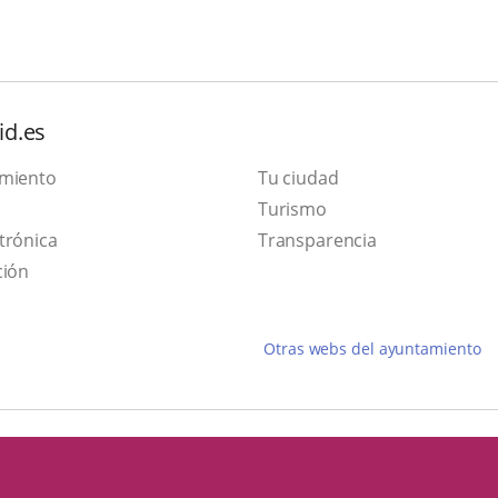
id.es
amiento
Tu ciudad
Este
Turismo
Enlace
enlace
trónica
Transparencia
a
se
ción
una
abrirá
aplicación
en
Otras webs del ayuntamiento
externa.
una
ventana
nueva.