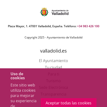
externa.
Plaza Mayor, 1. 47001 Valladolid, España. Teléfono:
+34 983 426 100
Copyright 2025 - Ayuntamiento de Valladolid
valladolid.es
El Ayuntamiento
Tu ciudad
Uso de
Para ti
cookies
Este
Turismo
Este sitio web
enlace
Enlace
Sede Electrónica
utiliza cookies
se
a
Transparencia
para mejorar
abrirá
una
su experiencia
Participación
Aceptar todas las cookies
de