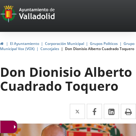
Portal
Saltar al contenido
Web
del
Ayuntamiento
Inicio
El Ayuntamiento
Corporación Municipal
Grupos Políticos
Grupo
Municipal Vox (VOX)
Concejales
Don Dionisio Alberto Cuadrado Toquero
de
Valladolid
Don Dionisio Alberto
Cuadrado Toquero
Twitter
Enlace
Facebook
Enlace
Linke
Enlace
I
a
a
a
una
una
una