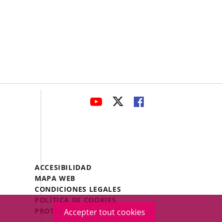
avaHeaderSocial
ENLACE
ENLACE
ENLACE
A
A
A
UNA
UNA
UNA
APLICACIÓN
APLICACIÓN
APLICACIÓN
EXTERNA.
EXTERNA.
EXTERNA.
Menú
ACCESIBILIDAD
Legal
MAPA WEB
Footer
CONDICIONES LEGALES
POLÍTICA DE COOKIES
PROTECCIÓN DE DATOS
Accepter tout cookies