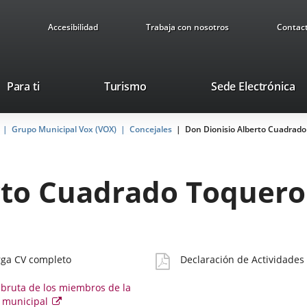
Accesibilidad
Trabaja con nosotros
Contac
Este
En
Para ti
Turismo
Sede Electrónica
enlace
a
se
u
Grupo Municipal Vox (VOX)
Concejales
abrirá
Don Dionisio Alberto Cuadrad
ap
en
ex
una
ventana
rto Cuadrado Toquero
nueva.
Declaración
rga CV completo
Declaración de Actividades
ado
Actividades
 bruta de los miembros de la
 municipal
Este