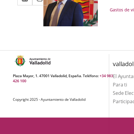
a
aplicación
aplicación
Gastos
Gastos de v
una
externa.
de
externa.
aplicación
viaje
externa.
valladol
El Ayunt
Plaza Mayor, 1. 47001 Valladolid, España. Teléfono:
+34 983
426 100
Para ti
Sede Elec
Copyright 2025 - Ayuntamiento de Valladolid
Participa