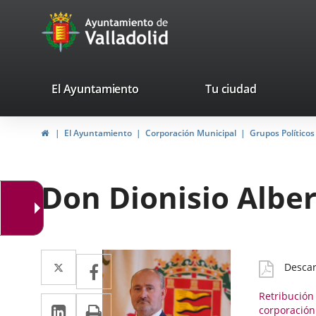
Portal
Saltar al contenido
avaTop
Web
del
Ayuntamiento
valladolid.es
El Ayuntamiento
Tu ciudad
de
Inicio
El Ayuntamiento
Corporación Municipal
Grupos Políticos
Valladolid
Don Dionisio Albe
Twitter
Enlace
Facebook
Enlace
CV
Desca
a
Detall
a
Retribución
LinkedIn
Enlace
Imprimir
una
una
corporación