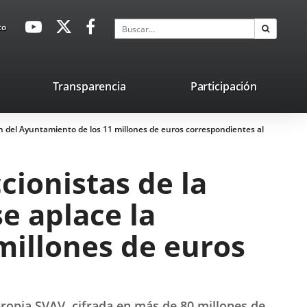
avaHeaderSocial
Enlace
Enlace
Enlace
Buscar
to
Buscar
a
a
a
una
una
una
aplicación
aplicación
aplicación
lace
Transparencia
Participación
externa.
externa.
externa.
na
ión del Ayuntamiento de los 11 millones de euros correspondientes al
licación
terna.
cionistas de la
e aplace la
millones de euros
 propia SVAV, cifrada en más de 80 millones de