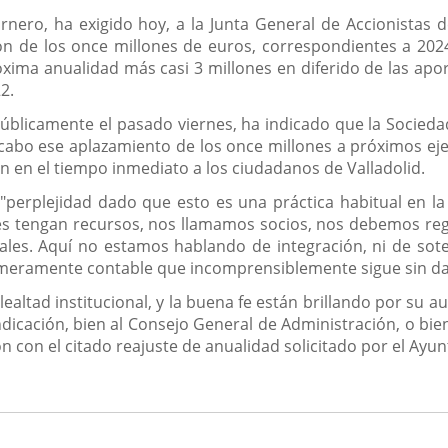
 Carnero, ha exigido hoy, a la Junta General de Accionistas
ión de los once millones de euros, correspondientes a 2024
xima anualidad más casi 3 millones en diferido de las apo
2.
públicamente el pasado viernes, ha indicado que la Socieda
a cabo ese aplazamiento de los once millones a próximos ej
n en el tiempo inmediato a los ciudadanos de Valladolid.
erplejidad dado que esto es una práctica habitual en la ‘v
s tengan recursos, nos llamamos socios, nos debemos regi
inales. Aquí no estamos hablando de integración, ni de sot
eramente contable que incomprensiblemente sigue sin dars
 "lealtad institucional, y la buena fe están brillando por su
indicación, bien al Consejo General de Administración, o bi
 con el citado reajuste de anualidad solicitado por el Ayun