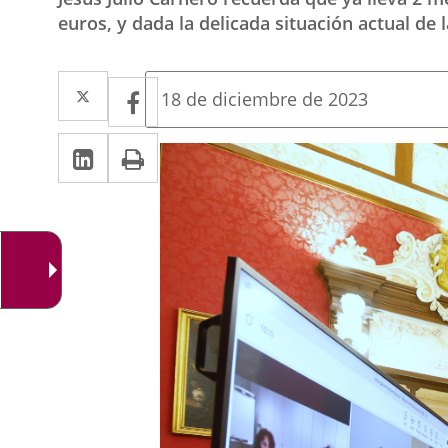
euros, y dada la delicada situación actual de
Twitter
Enlace
Facebook
Enlace
Fecha
18 de diciembre de 2023
de
a
a
la
LinkedIn
Enlace
Imprimir
una
noticia
una
a
aplicación
aplicación
una
externa.
externa.
aplicación
externa.