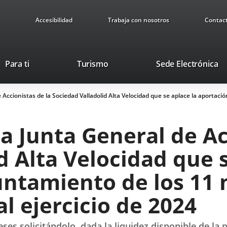
Accesibilidad
Trabaja con nosotros
Contac
Este
En
Para ti
Turismo
Sede Electrónica
enlace
a
se
u
e Accionistas de la Sociedad Valladolid Alta Velocidad que se aplace la aportac
abrirá
ap
en
ex
una
la Junta General de Ac
ventana
nueva.
d Alta Velocidad que s
untamiento de los 11 
l ejercicio de 2024
eses solicitándolo, dada la liquidez disponible de la