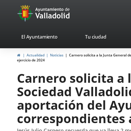
Portal
Saltar al contenido
avaTop
Web
del
Ayuntamiento
valladolid.es
El Ayuntamiento
Tu ciudad
de
Inicio
Actualidad
Noticias
Carnero solicita a la Junta General d
Valladolid
ejercicio de 2024
Carnero solicita a 
Sociedad Valladoli
aportación del Ay
correspondientes a
Jesús Julio Carnero recuerda que ya lleva 2 m