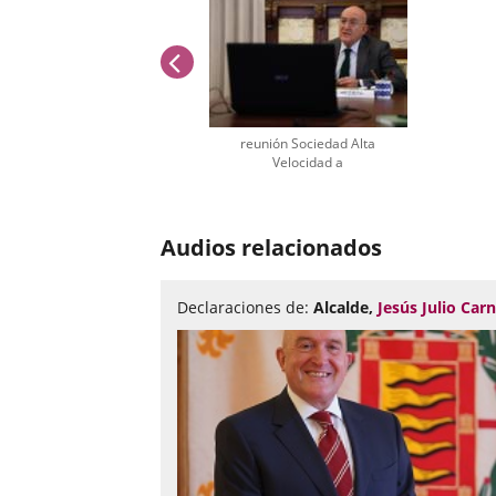
anterior
reunión Sociedad Alta
Velocidad a
Número
de
Audios relacionados
diapositivas:
1
Declaraciones de:
Alcalde,
Jesús Julio Car