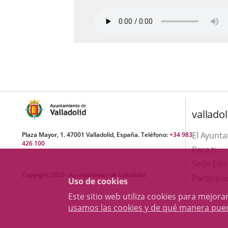
valladol
El Ayunt
Plaza Mayor, 1. 47001 Valladolid, España. Teléfono:
+34 983
426 100
Para ti
Sede Elec
Copyright 2025 - Ayuntamiento de Valladolid
Participa
Uso de cookies
Este sitio web utiliza cookies para mejo
usamos las cookies y de qué manera pue