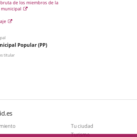
 bruta de los miembros de la
 municipal
Este
enlace
se
Enlace
iaje
abrirá
en
a
una
una
ventana
pal
aplicación
emergente.
icipal Popular (PP)
externa.
s titular
id.es
amiento
Tu ciudad
Este
Turismo