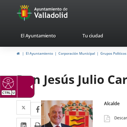
Portal
Saltar al contenido
avaTop
Web
del
Ayuntamiento
valladolid.es
El Ayuntamiento
Tu ciudad
de
Inicio
El Ayuntamiento
Corporación Municipal
Grupos Políticos
Valladolid
Don Jesús Julio Ca
CTRL
U
Puesto
Twitter
Enlace
Alcalde
Facebook
Enlace
/
a
a
cargo
CV
Desca
LinkedIn
Enlace
Imprimir
una
una
Detall