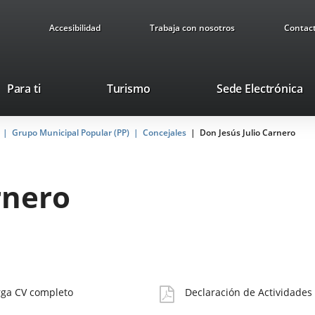
Accesibilidad
Trabaja con nosotros
Contac
Este
En
Para ti
Turismo
Sede Electrónica
enlace
a
se
u
Grupo Municipal Popular (PP)
Concejales
abrirá
Don Jesús Julio Carnero
ap
en
ex
una
ventana
rnero
nueva.
Declaración
rga CV completo
Declaración de Actividades
ado
Actividades