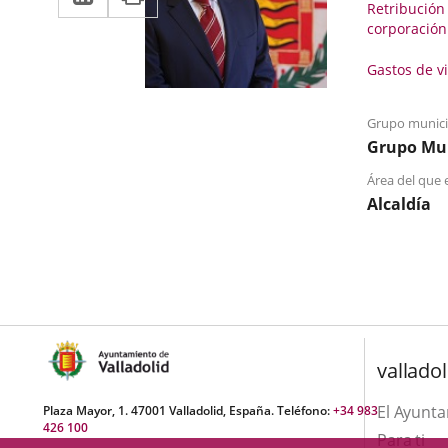
Retribución
a
aplicación
aplicación
corporación
una
externa.
externa.
Gastos
Gastos de v
aplicación
de
externa.
viaje
Grupo munici
Grupo Mun
Área del que e
Alcaldía
valladol
El Ayunt
Plaza Mayor, 1. 47001 Valladolid, España. Teléfono:
+34 983
426 100
Para ti