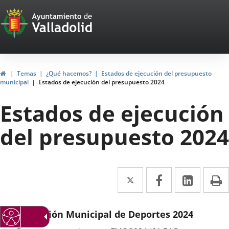
Portal
Saltar al contenido
Web
del
Ayuntamiento
Inicio
Temas
¿Qué hacemos?
Estados de ejecución del presupuesto
municipal
Estados de ejecución del presupuesto 2024
de
Estados de ejecución
Valladolid
del presupuesto 2024
Twitter
Enlace
Facebook
Enlace
Linke
Enlace
I
a
a
a
una
una
una
Fundación Municipal de Deportes 2024
aplicación
aplicación
aplica