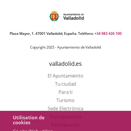
Plaza Mayor, 1. 47001 Valladolid, España. Teléfono:
+34 983 426 100
Copyright 2025 - Ayuntamiento de Valladolid
valladolid.es
El Ayuntamiento
Tu ciudad
Para ti
Este
Turismo
enlace
Enlace
Sede Electrónica
se
a
Transparencia
Utilisation de
cookies
abrirá
una
Participación