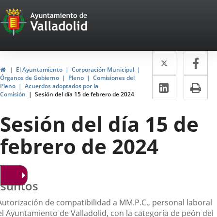
Portal
Saltar al contenido
Web
del
Twitter
Enlace
Fa
Enl
Ayuntamiento
Inicio
El Ayuntamiento
Corporación Municipal
a
a
Órganos de Gobierno
Pleno
Comisiones del
de
LinkedIn
Enlace
Im
Pleno
Acuerdos adoptados por la
una
un
Comisión
Sesión del día 15 de febrero de 2024
a
Valladolid
aplicació
apl
una
Sesión del día 15 de
externa.
ext
aplicaci
febrero de 2024
externa.
suntos
 Autorización de compatibilidad a MM.P.C., personal laboral
el Ayuntamiento de Valladolid, con la categoría de peón del