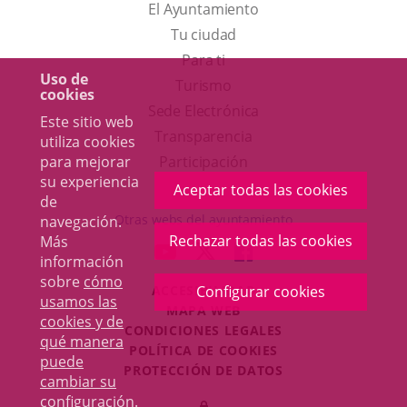
El Ayuntamiento
Tu ciudad
Para ti
Uso de
Este
Turismo
cookies
enlace
Enlace
Sede Electrónica
Este sitio web
se
a
Transparencia
utiliza cookies
abrirá
una
para mejorar
Participación
su experiencia
en
aplicación
Aceptar todas las cookies
de
una
externa.
Otras webs del ayuntamiento
navegación.
ventana
Rechazar todas las cookies
Más
aderSocial
ENLACE
ENLACE
ENLACE
información
nueva.
A
A
A
sobre
cómo
ACCESIBILIDAD
Configurar cookies
UNA
UNA
UNA
usamos las
MAPA WEB
APLICACIÓN
APLICACIÓN
APLICACIÓN
cookies y de
r
CONDICIONES LEGALES
EXTERNA.
EXTERNA.
EXTERNA.
qué manera
POLÍTICA DE COOKIES
puede
PROTECCIÓN DE DATOS
cambiar su
Toggl
configuración
.
Iniciar
navig