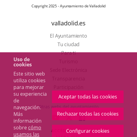
Copyright 2025 - Ayuntamiento de Valladolid
valladolid.es
El Ayuntamiento
Tu ciudad
Para ti
Uso de
Este
Turismo
cookies
enlace
Enlace
Sede Electrónica
Este sitio web
se
a
Transparencia
utiliza cookies
abrirá
una
para mejorar
Participación
su experiencia
en
aplicación
Aceptar todas las cookies
de
una
externa.
Otras webs del ayuntamiento
navegación.
ventana
Rechazar todas las cookies
Más
aderSocial
ENLACE
ENLACE
ENLACE
información
nueva.
A
A
A
sobre
cómo
ACCESIBILIDAD
Configurar cookies
UNA
UNA
UNA
usamos las