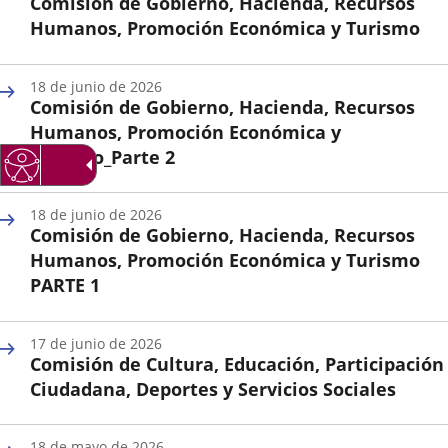
Comisión de Gobierno, Hacienda, Recursos
aplicación
aplicación
aplica
Humanos, Promoción Económica y Turismo
externa.
externa.
extern
Fecha
de
18 de junio de 2026
la
Comisión de Gobierno, Hacienda, Recursos
Sesión
Humanos, Promoción Económica y
Turismo_Parte 2
Fecha
de
18 de junio de 2026
la
Comisión de Gobierno, Hacienda, Recursos
Sesión
Humanos, Promoción Económica y Turismo
PARTE 1
Fecha
de
17 de junio de 2026
la
Comisión de Cultura, Educación, Participación
Sesión
Ciudadana, Deportes y Servicios Sociales
Fecha
de
18 de mayo de 2026