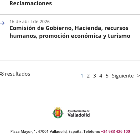
Reclamaciones
Fecha
de
16 de abril de 2026
la
Comisión de Gobierno, Hacienda, recursos
Sesión
humanos, promoción económica y turismo
Fecha
de
la
Sesión
38 resultados
1
2
3
4
5
Siguiente
>
Plaza Mayor, 1. 47001 Valladolid, España. Teléfono:
+34 983 426 100