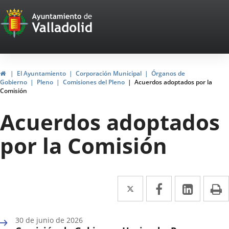
Portal
Saltar al contenido
Web
del
Ayuntamiento
Inicio
El Ayuntamiento
Corporación Municipal
Órganos de
Gobierno
Pleno
Comisiones del Pleno
Acuerdos adoptados por la
de
Comisión
Valladolid
Acuerdos adoptados
por la Comisión
Twitter
Enlace
Facebook
Enlace
Linke
Enlace
I
a
a
a
una
una
una
30 de junio de 2026