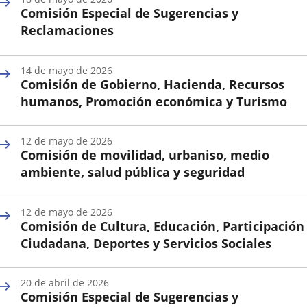
la
Comisión Especial de Sugerencias y
Sesión
Reclamaciones
Fecha
de
14 de mayo de 2026
la
Comisión de Gobierno, Hacienda, Recursos
Sesión
humanos, Promoción económica y Turismo
Fecha
de
12 de mayo de 2026
la
Comisión de movilidad, urbaniso, medio
Sesión
ambiente, salud pública y seguridad
Fecha
de
12 de mayo de 2026
la
Comisión de Cultura, Educación, Participación
Sesión
Ciudadana, Deportes y Servicios Sociales
Fecha
de
20 de abril de 2026
la
Comisión Especial de Sugerencias y
Sesión