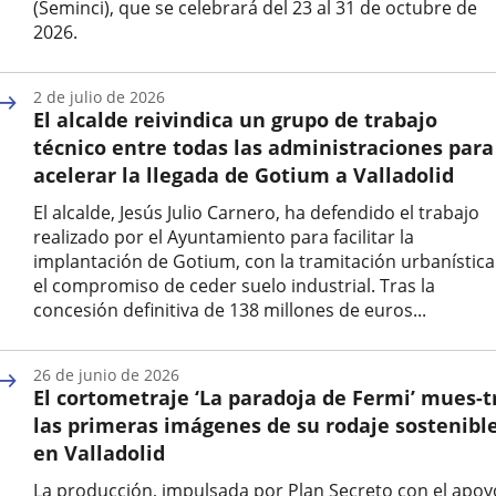
(Seminci), que se celebrará del 23 al 31 de octubre de
2026.
Fecha
de
2 de julio de 2026
la
El alcalde reivindica un grupo de trabajo
noticia
técnico entre todas las administraciones para
acelerar la llegada de Gotium a Valladolid
El alcalde, Jesús Julio Carnero, ha defendido el trabajo
realizado por el Ayuntamiento para facilitar la
implantación de Gotium, con la tramitación urbanística
el compromiso de ceder suelo industrial. Tras la
concesión definitiva de 138 millones de euros...
Fecha
de
26 de junio de 2026
la
El cortometraje ‘La paradoja de Fermi’ mues-t
noticia
las primeras imágenes de su rodaje sostenibl
en Valladolid
La producción, impulsada por Plan Secreto con el apoy