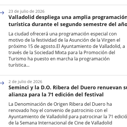
Fecha
de
23 de julio de 2026
la
Valladolid despliega una amplia programació
noticia
turística durante el segundo semestre del añ
La ciudad ofrecerá una programación especial con
motivo de la festividad de la Asunción de la Virgen el
próximo 15 de agosto.El Ayuntamiento de Valladolid, a
través de la Sociedad Mixta para la Promoción del
Turismo ha puesto en marcha la programación
turística...
Fecha
de
2 de julio de 2026
la
Seminci y la D.O. Ribera del Duero renuevan s
noticia
alianza para la 71 edición del festival
La Denominación de Origen Ribera del Duero ha
renovado hoy el convenio de patrocinio con el
Ayuntamiento de Valladolid para patrocinar la 71 edici
de la Semana Internacional de Cine de Valladolid