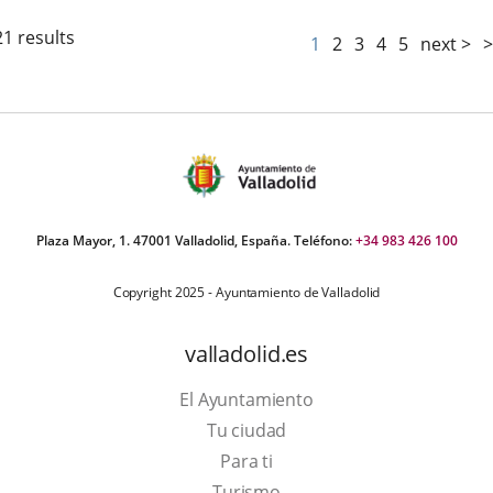
21 results
1
2
3
4
5
next >
>
Plaza Mayor, 1. 47001 Valladolid, España. Teléfono:
+34 983 426 100
Copyright 2025 - Ayuntamiento de Valladolid
valladolid.es
El Ayuntamiento
Tu ciudad
Para ti
This
Turismo