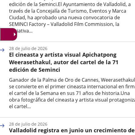
edición de la Seminci.El Ayuntamiento de Valladolid, a
través de la Concejalía de Turismo, Eventos y Marca
Ciudad, ha aprobado una nueva convocatoria de
SEMINCI Factory – Valladolid Film Commission, la
iniciativa...
Fecha
de
28 de julio de 2026
la
El cineasta y artista visual Apichatpong
noticia
Weerasethakul, autor del cartel de la 71
edición de Seminci
Ganador de la Palma de Oro de Cannes, Weerasethakul
se convierte en el primer cineasta internacional en fir
el cartel de la Semana en sus 71 años de historia.Una
obra fotográfica del cineasta y artista visual protagoniz
el cartel...
Fecha
de
28 de julio de 2026
la
Valladolid registra en junio un crecimiento de
noticia