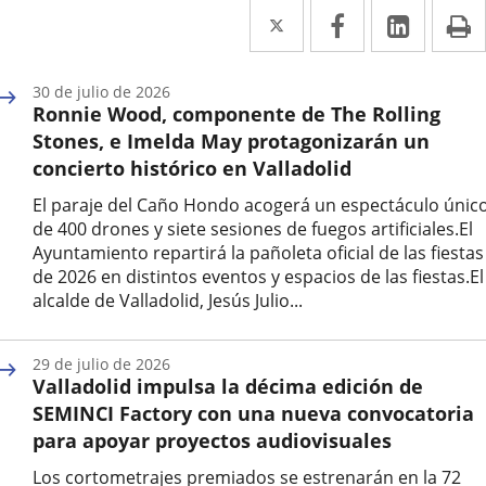
Twitter
Enlace
Facebook
Enlace
Linked
Enlace
P
a
a
a
una
una
una
30 de julio de 2026
Ronnie Wood, componente de The Rolling
aplicación
aplicación
aplica
Stones, e Imelda May protagonizarán un
externa.
externa.
extern
concierto histórico en Valladolid
El paraje del Caño Hondo acogerá un espectáculo únic
de 400 drones y siete sesiones de fuegos artificiales.El
Ayuntamiento repartirá la pañoleta oficial de las fiestas
de 2026 en distintos eventos y espacios de las fiestas.El
alcalde de Valladolid, Jesús Julio...
Fecha
de
29 de julio de 2026
la
Valladolid impulsa la décima edición de
noticia
SEMINCI Factory con una nueva convocatoria
para apoyar proyectos audiovisuales
Los cortometrajes premiados se estrenarán en la 72