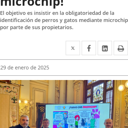
microchip!’
El objetivo es insistir en la obligatoriedad de la
identificación de perros y gatos mediante microchip
por parte de sus propietarios.
Twitter
Enlace
Facebook
Enlace
Linke
Enlace
I
a
a
a
una
una
una
Fecha
29 de enero de 2025
de
aplicación
aplicación
aplica
la
noticia
externa.
externa.
extern