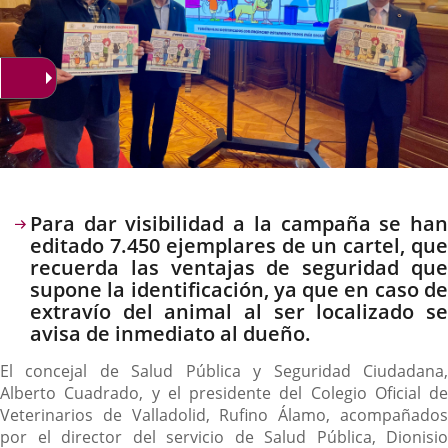
Descripción
Para dar visibilidad a la campaña se han
editado 7.450 ejemplares de un cartel, que
recuerda las ventajas de seguridad que
supone la identificación, ya que en caso de
extravío del animal al ser localizado se
avisa de inmediato al dueño.
El concejal de Salud Pública y Seguridad Ciudadana,
Alberto Cuadrado, y el presidente del Colegio Oficial de
Veterinarios de Valladolid, Rufino Álamo, acompañados
por el director del servicio de Salud Pública, Dionisio