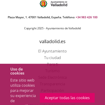
Plaza Mayor, 1. 47001 Valladolid, España. Teléfono:
+34 983 426 100
Copyright 2025 - Ayuntamiento de Valladolid
valladolid.es
El Ayuntamiento
Tu ciudad
Para ti
Uso de
Este
Turismo
cookies
enlace
Enlace
Sede Electrónica
Este sitio web
se
a
Transparencia
utiliza cookies
abrirá
una
para mejorar
Participación
su experiencia
en
aplicación
Aceptar todas las cookies
de
una
externa.