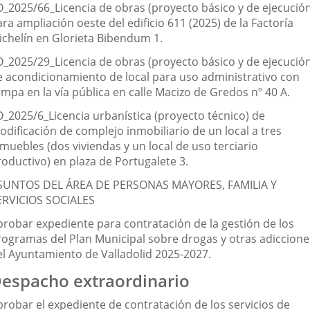
O_2025/66_Licencia de obras (proyecto básico y de ejecució
ra ampliación oeste del edificio 611 (2025) de la Factoría
ichelín en Glorieta Bibendum 1.
O_2025/29_Licencia de obras (proyecto básico y de ejecució
e acondicionamiento de local para uso administrativo con
mpa en la vía pública en calle Macizo de Gredos nº 40 A.
O_2025/6_Licencia urbanística (proyecto técnico) de
odificación de complejo inmobiliario de un local a tres
muebles (dos viviendas y un local de uso terciario
roductivo) en plaza de Portugalete 3.
SUNTOS DEL ÁREA DE PERSONAS MAYORES, FAMILIA Y
ERVICIOS SOCIALES
probar expediente para contratación de la gestión de los
rogramas del Plan Municipal sobre drogas y otras adiccione
el Ayuntamiento de Valladolid 2025-2027.
espacho extraordinario
probar el expediente de contratación de los servicios de