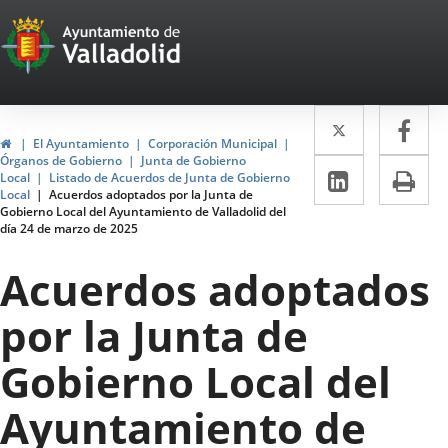
Portal
Saltar al contenido
Web
del
Twitter
Enlace
Fa
Enl
Ayuntamiento
Inicio
El Ayuntamiento
Corporación Municipal
a
a
Órganos de Gobierno
Junta de Gobierno
de
LinkedIn
Enlace
Im
Local
Listado de Acuerdos de Junta de Gobierno
una
un
Local
Acuerdos adoptados por la Junta de
a
Valladolid
Gobierno Local del Ayuntamiento de Valladolid del
aplicació
apl
día 24 de marzo de 2025
una
externa.
ext
aplicaci
Acuerdos adoptados
externa.
por la Junta de
Gobierno Local del
Ayuntamiento de