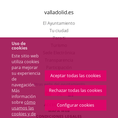
valladolid.es
El Ayuntamiento
Tu ciudad
Para ti
Uso de
Este
Turismo
cookies
enlace
Enlace
Sede Electrónica
Este sitio web
se
a
Transparencia
utiliza cookies
abrirá
una
para mejorar
Participación
su experiencia
en
aplicación
Aceptar todas las cookies
de
una
externa.
Otras webs del ayuntamiento
navegación.
ventana
Rechazar todas las cookies
Más
aderSocial
ENLACE
ENLACE
ENLACE
información
nueva.
A
A
A
sobre
cómo
ACCESIBILIDAD
Configurar cookies
UNA
UNA
UNA
usamos las
MAPA WEB
APLICACIÓN
APLICACIÓN
APLICACIÓN
cookies y de
r
CONDICIONES LEGALES