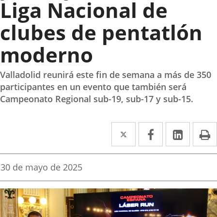
Liga Nacional de
clubes de pentatlón
moderno
Valladolid reunirá este fin de semana a más de 350
participantes en un evento que también será
Campeonato Regional sub-19, sub-17 y sub-15.
Twitter
Enlace
Facebook
Enlace
Linke
Enlace
I
a
a
a
una
una
una
Fecha
30 de mayo de 2025
de
aplicación
aplicación
aplica
la
noticia
externa.
externa.
extern