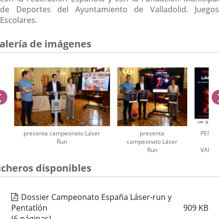
de Deportes del Ayuntamiento de Valladolid. Juegos
Escolares.
alería de imágenes
anterior
presenta campeonato Láser
presenta
PENTA
Run
campeonato Láser
DE
Run
VALLA
úmero
icheros disponibles
e
apositivas:
Dossier Campeonato España Láser-run y
Pentatlón
909
KB
(6 páginas)