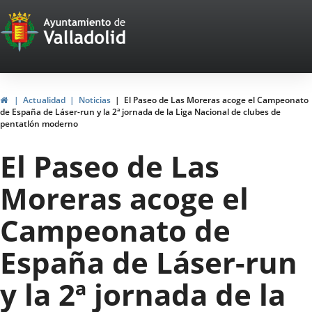
Portal
Saltar al contenido
Web
del
Ayuntamiento
Inicio
Actualidad
Noticias
El Paseo de Las Moreras acoge el Campeonato
de España de Láser-run y la 2ª jornada de la Liga Nacional de clubes de
de
pentatlón moderno
Valladolid
El Paseo de Las
Moreras acoge el
Campeonato de
España de Láser-run
y la 2ª jornada de la