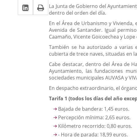
la
Linkedin
Enlace
Print
una
Descripción
noticia
La Junta de Gobierno del Ayuntamient
una
dentro del orden del día.
a
aplicación
aplicación
En el Área de Urbanismo y Vivienda, e
una
externa.
externa.
Avenida de Santander. Igual permiso 
aplicación
Caamaño, Vicente Goicoechea y Lope 
externa.
También se ha autorizado a varias e
cubierta de trece naves, situadas en la
Cabe destacar, dentro del Área de Hac
Ayuntamiento, las fundaciones muni
sociedades municipales AUVASA y VIV
En despacho extraordinario, el órgano
Tarifa 1 (todos los días del año exce
Bajada de bandera: 1,45 euros.
Percepción mínima: 2,65 euros.
Kilómetro recorrido: 0,80 euros.
- Hora de parada: 18,99 euros.