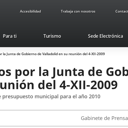
Accesibilidad
Trabaja con nosotros
Contac
This
Li
Para ti
Turismo
Sede Electrónica
link
to
will
ex
 la Junta de Gobierno de Valladolid en su reunión del 4-XII-2009
open
ap
in
s por la Junta de Go
a
pop-
eunión del 4-XII-2009
up
window.
e presupuesto municipal para el año 2010
Fuente
Gabinete de Prensa
de