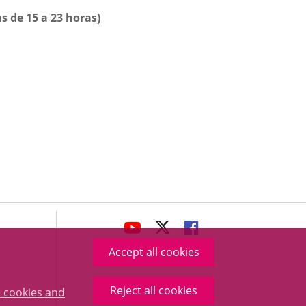
as de 15 a 23 horas)
avaHeaderSocial
LINK
LINK
LINK
TO
TO
TO
Accept all cookies
EXTERNAL
EXTERNAL
EXTERNAL
APPLICATION.
APPLICATION.
APPLICATION.
Reject all cookies
 cookies and