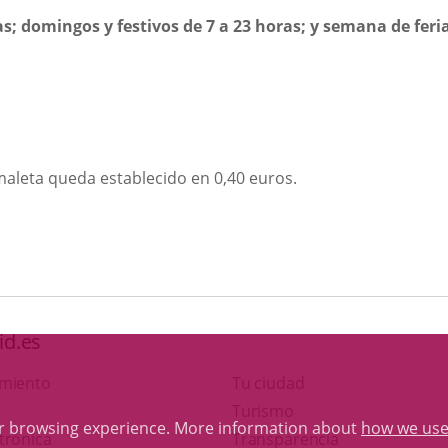
ras; domingos y festivos de 7 a 23 horas; y semana de feri
maleta queda establecido en 0,40 euros.
id.es
amiento
Tu ciudad
This
Turismo
ur browsing experience. More information about
how we use
Link
link
trónica
Transparencia