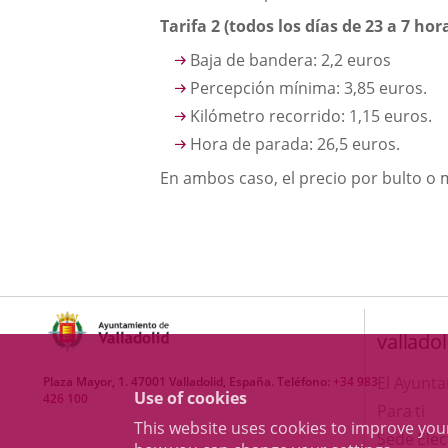
Tarifa 2 (todos los días de 23 a 7 ho
Baja de bandera: 2,2 euros
Percepción mínima: 3,85 euros.
Kilómetro recorrido: 1,15 euros.
Hora de parada: 26,5 euros.
En ambos caso, el precio por bulto o 
valladol
El Ayunt
Plaza Mayor, 1. 47001 Valladolid, España. Teléfono:
+34 983
Use of cookies
426 100
Para ti
This website uses cookies to improve yo
Sede Elec