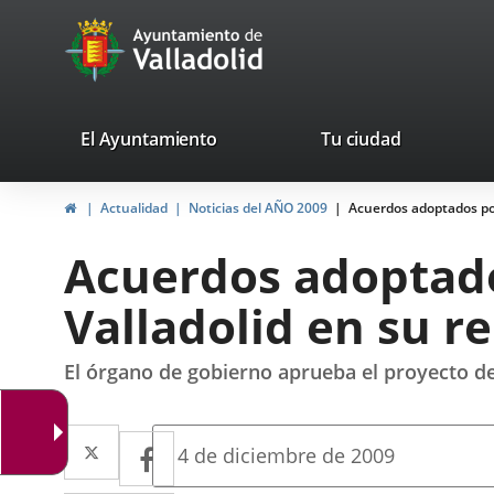
Portal
Jump to content
avaTop
Web
del
Ayuntamiento
valladolid.es
El Ayuntamiento
Tu ciudad
de
Home
Actualidad
Noticias del AÑO 2009
Acuerdos adoptados por
Valladolid
Acuerdos adoptado
Valladolid en su r
El órgano de gobierno aprueba el proyecto d
Twitter
Enlace
Facebook
Enlace
Fecha
4 de diciembre de 2009
de
a
a