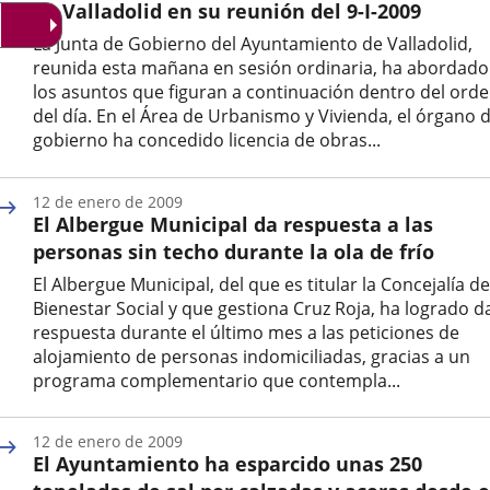
de Valladolid en su reunión del 9-I-2009
La Junta de Gobierno del Ayuntamiento de Valladolid,
reunida esta mañana en sesión ordinaria, ha abordado
los asuntos que figuran a continuación dentro del ord
del día. En el Área de Urbanismo y Vivienda, el órgano 
gobierno ha concedido licencia de obras...
Fecha
de
12 de enero de 2009
la
El Albergue Municipal da respuesta a las
noticia
personas sin techo durante la ola de frío
El Albergue Municipal, del que es titular la Concejalía de
Bienestar Social y que gestiona Cruz Roja, ha logrado d
respuesta durante el último mes a las peticiones de
alojamiento de personas indomiciliadas, gracias a un
programa complementario que contempla...
Fecha
de
12 de enero de 2009
la
El Ayuntamiento ha esparcido unas 250
noticia