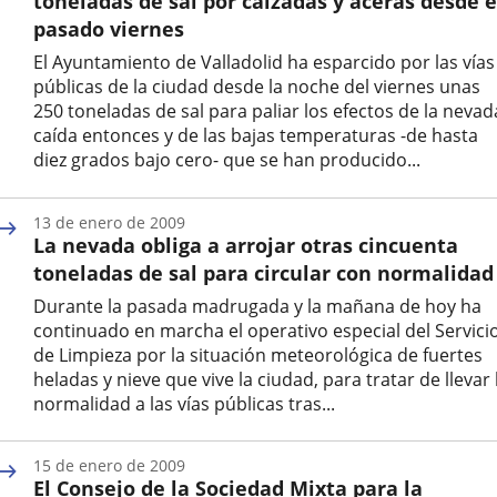
toneladas de sal por calzadas y aceras desde e
pasado viernes
El Ayuntamiento de Valladolid ha esparcido por las vías
públicas de la ciudad desde la noche del viernes unas
250 toneladas de sal para paliar los efectos de la nevad
caída entonces y de las bajas temperaturas -de hasta
diez grados bajo cero- que se han producido...
Fecha
de
13 de enero de 2009
la
La nevada obliga a arrojar otras cincuenta
noticia
toneladas de sal para circular con normalidad
Durante la pasada madrugada y la mañana de hoy ha
continuado en marcha el operativo especial del Servici
de Limpieza por la situación meteorológica de fuertes
heladas y nieve que vive la ciudad, para tratar de llevar 
normalidad a las vías públicas tras...
Fecha
de
15 de enero de 2009
la
El Consejo de la Sociedad Mixta para la
noticia