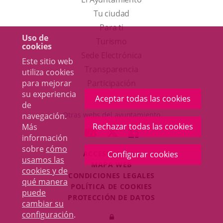
Tu ciudad
Para ti
Uso de
Este
Turismo
cookies
enlace
Enlace
Sede Electrónica
Este sitio web
se
a
Transparencia
utiliza cookies
abrirá
una
para mejorar
Participación
su experiencia
en
aplicación
Aceptar todas las cookies
de
una
externa.
Otras webs del ayuntamiento
navegación.
ventana
Rechazar todas las cookies
Más
aderSocial
ENLACE
ENLACE
ENLACE
información
nueva.
A
A
A
sobre
cómo
ACCESIBILIDAD
Configurar cookies
UNA
UNA
UNA
usamos las
MAPA WEB
APLICACIÓN
APLICACIÓN
APLICACIÓN
cookies y de
r
CONDICIONES LEGALES
EXTERNA.
EXTERNA.
EXTERNA.
qué manera
POLÍTICA DE COOKIES
puede
PROTECCIÓN DE DATOS
cambiar su
Toggl
configuración
.
Iniciar
navig