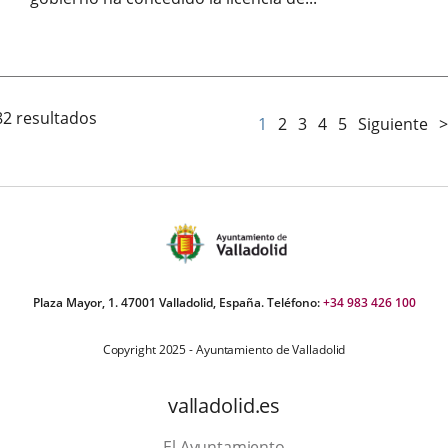
Fecha
de
la
noticia
82 resultados
1
2
3
4
5
Siguiente
>
Plaza Mayor, 1. 47001 Valladolid, España. Teléfono:
+34 983 426 100
Copyright 2025 - Ayuntamiento de Valladolid
valladolid.es
El Ayuntamiento