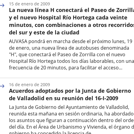
15 de enero de 2009
la
La nueva línea H conectará el Paseo de Zorrill
noticia
y el nuevo Hospital Río Hortega cada veinte
minutos, con combinaciones a otros recorrido
del sur y este de la ciudad
AUVASA pondrá en marcha desde el próximo lunes, 19
de enero, una nueva línea de autobuses denominada
"H", que conectará el Paseo de Zorrilla con el nuevo
Hospital Río Hortega todos los días laborables, con un
frecuencia de 20 minutos, para facilitar el acceso...
Fecha
de
16 de enero de 2009
la
Acuerdos adoptados por la Junta de Gobierno
noticia
de Valladolid en su reunión del 16-I-2009
La Junta de Gobierno del Ayuntamiento de Valladolid,
reunida esta mañana en sesión ordinaria, ha abordado
los asuntos que figuran a continuación dentro del ord
del día. En el Área de Urbanismo y Vivienda, el órgano 
gobierno ha concedido la licencia de...