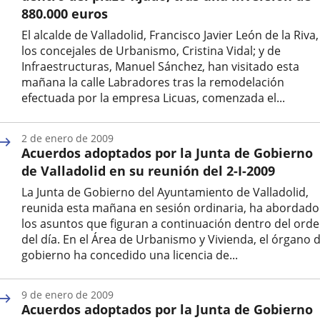
externa.
externa.
extern
880.000 euros
El alcalde de Valladolid, Francisco Javier León de la Riva,
los concejales de Urbanismo, Cristina Vidal; y de
Infraestructuras, Manuel Sánchez, han visitado esta
mañana la calle Labradores tras la remodelación
efectuada por la empresa Licuas, comenzada el...
Fecha
de
2 de enero de 2009
la
Acuerdos adoptados por la Junta de Gobierno
noticia
de Valladolid en su reunión del 2-I-2009
La Junta de Gobierno del Ayuntamiento de Valladolid,
reunida esta mañana en sesión ordinaria, ha abordado
los asuntos que figuran a continuación dentro del ord
del día. En el Área de Urbanismo y Vivienda, el órgano 
gobierno ha concedido una licencia de...
Fecha
de
9 de enero de 2009
la
Acuerdos adoptados por la Junta de Gobierno
noticia