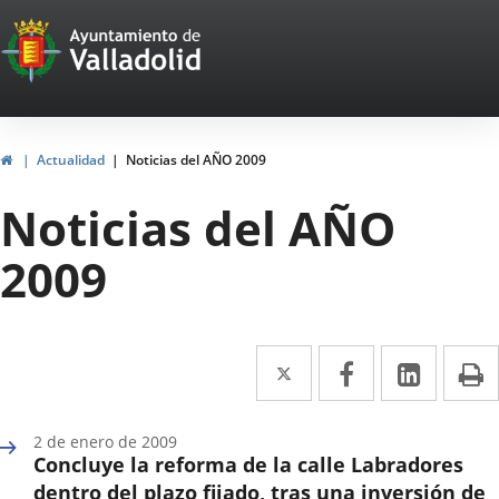
Portal
Saltar al contenido
Web
del
Ayuntamiento
Inicio
Actualidad
Noticias del AÑO 2009
de
Noticias del AÑO
Valladolid
2009
Twitter
Enlace
Facebook
Enlace
Linke
Enlace
I
a
a
a
una
una
una
2 de enero de 2009
Concluye la reforma de la calle Labradores
aplicación
aplicación
aplica
dentro del plazo fijado, tras una inversión de