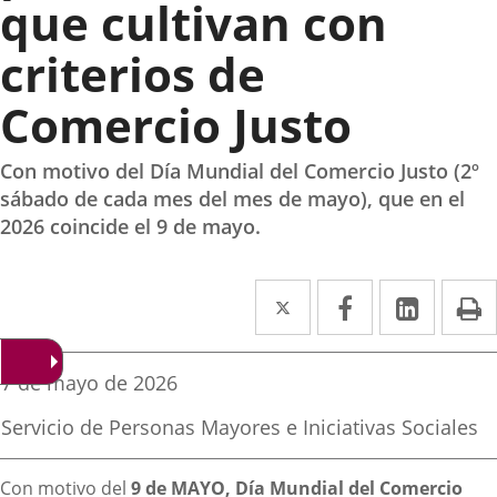
que cultivan con
criterios de
Comercio Justo
Con motivo del Día Mundial del Comercio Justo (2º
sábado de cada mes del mes de mayo), que en el
2026 coincide el 9 de mayo.
Twitter
Enlace
Facebook
Enlace
Linke
Enlace
I
a
a
a
una
una
una
Fecha
7 de mayo de 2026
de
aplicación
aplicación
aplica
la
Fuente
Servicio de Personas Mayores e Iniciativas Sociales
noticia
externa.
externa.
extern
de
la
Descripción
noticia
Con motivo del
9 de MAYO, Día Mundial del Comercio