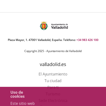
Plaza Mayor, 1. 47001 Valladolid, España. Teléfono:
+34 983 426 100
Copyright 2025 - Ayuntamiento de Valladolid
valladolid.es
El Ayuntamiento
Tu ciudad
Para ti
Uso de
Este
Turismo
cookies
enlace
Enlace
Sede Electrónica
Este sitio web