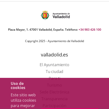
aplicación
externa.
Plaza Mayor, 1. 47001 Valladolid, España. Teléfono:
+34 983 426 100
Copyright 2025 - Ayuntamiento de Valladolid
valladolid.es
El Ayuntamiento
Tu ciudad
Para ti
Uso de
Este
Turismo
cookies
enlace
Enlace
Sede Electrónica
Este sitio web
se
a
Transparencia
utiliza cookies
abrirá
una
para mejorar
Participación