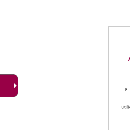
El
Util