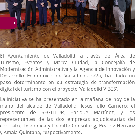
Descripción
El Ayuntamiento de Valladolid, a través del Área de
Turismo, Eventos y Marca Ciudad, la Concejalía de
Modernización Administrativa y la Agencia de Innovación y
Desarrollo Económico de Valladolid-IdeVa, ha dado un
paso determinante en su estrategia de transformación
digital del turismo con el proyecto ‘Valladolid VIBES’.
La iniciativa se ha presentado en la mañana de hoy de la
mano del alcalde de Valladolid, Jesus Julio Carnero; el
presidente de SEGITTUR, Enrique Martínez, y los
representantes de las dos empresas adjudicatarias del
contrato, Telefónica y Deloitte Consulting, Beatriz Herranz
y Amaia Quintana, respectivamente.