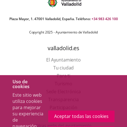
Plaza Mayor, 1. 47001 Valladolid, España. Teléfono:
+34 983 426 100
Copyright 2025 - Ayuntamiento de Valladolid
valladolid.es
El Ayuntamiento
Tu ciudad
Para ti
Uso de
Este
Turismo
cookies
enlace
Enlace
Sede Electrónica
Este sitio web
se
a
Transparencia
utiliza cookies
abrirá
una
para mejorar
Participación
su experiencia
en
aplicación
Aceptar todas las cookies
de
una
externa.
Otras webs del ayuntamiento
navegación.