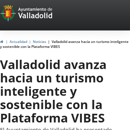
Portal
Saltar al contenido
Web
del
Ayuntamiento
Inicio
Actualidad
Noticias
Valladolid avanza hacia un turismo inteligente
y sostenible con la Plataforma VIBES
de
Valladolid avanza
Valladolid
hacia un turismo
inteligente y
sostenible con la
Plataforma VIBES
El Ayuntamiento de Valladolid ha presentado