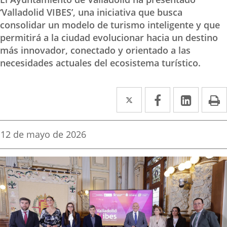
‘Valladolid VIBES’, una iniciativa que busca
consolidar un modelo de turismo inteligente y que
permitirá a la ciudad evolucionar hacia un destino
más innovador, conectado y orientado a las
necesidades actuales del ecosistema turístico.
Twitter
Enlace
Facebook
Enlace
Linke
Enlace
I
a
a
a
una
una
una
Fecha
12 de mayo de 2026
de
aplicación
aplicación
aplica
la
noticia
externa.
externa.
extern