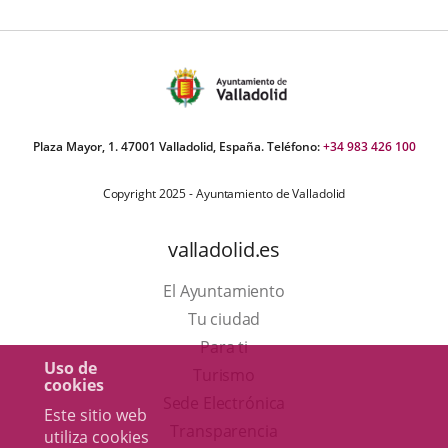
Plaza Mayor, 1. 47001 Valladolid, España. Teléfono:
+34 983 426 100
Copyright 2025 - Ayuntamiento de Valladolid
valladolid.es
El Ayuntamiento
Tu ciudad
Para ti
Uso de
Este
Turismo
cookies
enlace
Enlace
Sede Electrónica
Este sitio web
se
a
Transparencia
utiliza cookies