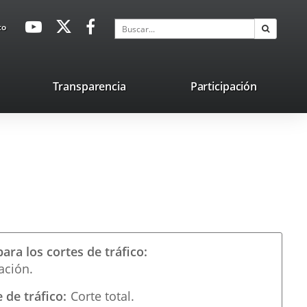
avaHeaderSocial
Enlace
Enlace
Enlace
Buscar
to
Buscar
a
a
a
una
una
una
aplicación
aplicación
aplicación
lace
Transparencia
Participación
externa.
externa.
externa.
na
licación
terna.
para los cortes de tráfico
ación.
 de tráfico
Corte total.