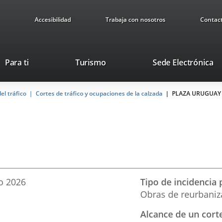
Accesibilidad
Trabaja con nosotros
Contac
Este
En
Para ti
Turismo
Sede Electrónica
enlace
a
se
u
el tráfico
Cortes de tráfico y ocupaciones de la calzada
abrirá
PLAZA URUGUAY
ap
en
ex
una
ventana
nueva.
o
2026
Tipo de incidencia 
Obras de reurbaniz
Alcance de un corte