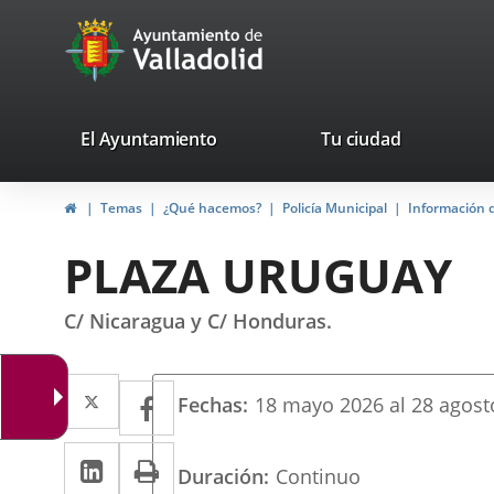
Portal
Saltar al contenido
avaTop
Web
del
Ayuntamiento
valladolid.es
El Ayuntamiento
Tu ciudad
de
Inicio
Temas
¿Qué hacemos?
Policía Municipal
Información d
Valladolid
PLAZA URUGUAY
C/ Nicaragua y C/ Honduras.
Twitter
Enlace
Facebook
Enlace
Fechas
18
mayo
2026
al
28
agost
a
a
LinkedIn
Enlace
Imprimir
una
una
Duración
Continuo