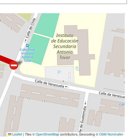
Leaflet
|
Tiles ©
OpenStreetMap
contributors. Geocoding ©
OSM Nominatim